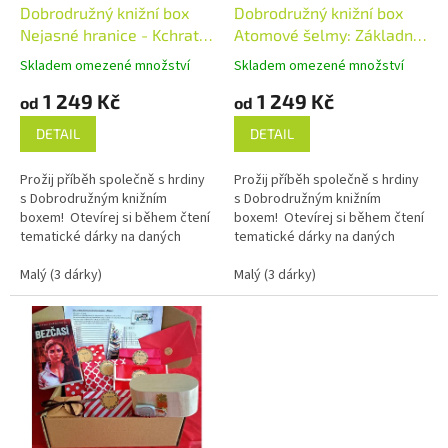
d
Dobrodružný knižní box
Dobrodružný knižní box
u
Nejasné hranice - Kchrat 1
Atomové šelmy: Základna
k
(Marie Domská) – ihned k
(František Kotleta,
Skladem omezené množství
Skladem omezené množství
t
odeslání
Kristýna Sněgoňová) –
1 249 Kč
1 249 Kč
ů
ihned k odeslání
od
od
DETAIL
DETAIL
Prožij příběh společně s hrdiny
Prožij příběh společně s hrdiny
s Dobrodružným knižním
s Dobrodružným knižním
boxem! Otevírej si během čtení
boxem! Otevírej si během čtení
tematické dárky na daných
tematické dárky na daných
stranách a vylušti knižní šifru k
stranách a vylušti knižní šifru k
zamčené truhličce....
Malý (3 dárky)
zamčené truhličce....
Malý (3 dárky)