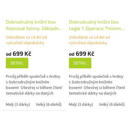
Dobrodružný knižní box
Dobrodružný knižní box
Atomové šelmy: Základna
Legie 1: Operace Thümmel
(František Kotleta,
(František Kotleta,
Odesíláme za 14 dní od
Odesíláme za 14 dní od
Kristýna Sněgoňová)
Kristýna Sněgoňová)
vytvoření objednávky
vytvoření objednávky
699 Kč
699 Kč
od
od
DETAIL
DETAIL
Prožij příběh společně s hrdiny
Prožij příběh společně s hrdiny
s Dobrodružným knižním
s Dobrodružným knižním
boxem! Otevírej si během čtení
boxem! Otevírej si během čtení
tematické dárky na daných
tematické dárky na daných
stranách a vylušti knižní šifru k
stranách a vylušti knižní šifru k
zamčené truhličce....
Malý (3 dárky)
Velký (6 dárků)
Mega (10 dárků)
zamčené truhličce....
Malý (3 dárky)
Velký (6 dárků)