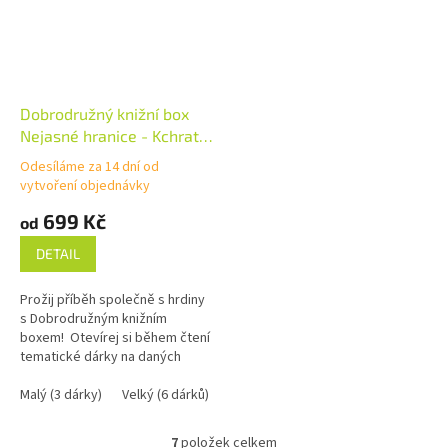
Dobrodružný knižní box
Nejasné hranice - Kchrat 1
(Marie Domská)
Odesíláme za 14 dní od
vytvoření objednávky
699 Kč
od
DETAIL
Prožij příběh společně s hrdiny
s Dobrodružným knižním
boxem! Otevírej si během čtení
tematické dárky na daných
stranách a vylušti knižní šifru k
zamčené truhličce....
Malý (3 dárky)
Velký (6 dárků)
Mega (10 dárků)
7
položek celkem