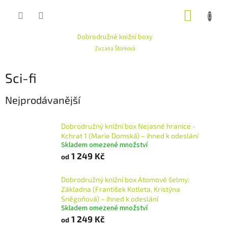
Přejít
NÁKUP
na
obsah
KOŠÍK
Dobrodružné knižní boxy
Zuzana Štorková
Sci-fi
Nejprodávanější
Dobrodružný knižní box Nejasné hranice -
Kchrat 1 (Marie Domská) – ihned k odeslání
Skladem omezené množství
1 249 Kč
od
Dobrodružný knižní box Atomové šelmy:
Základna (František Kotleta, Kristýna
Sněgoňová) – ihned k odeslání
Skladem omezené množství
1 249 Kč
od