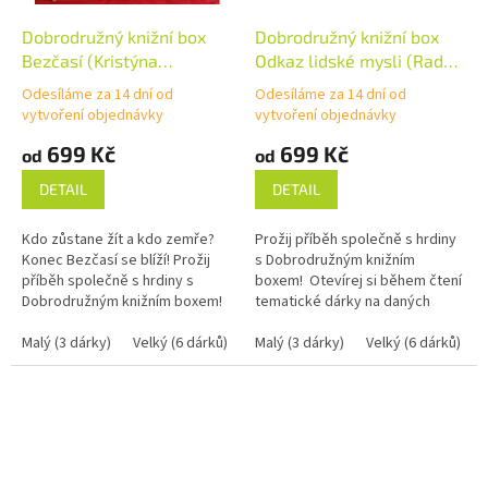
Dobrodružný knižní box
Dobrodružný knižní box
Bezčasí (Kristýna
Odkaz lidské mysli (Radek
Sněgoňová)
Sterakdary Starý)
Odesíláme za 14 dní od
Odesíláme za 14 dní od
vytvoření objednávky
vytvoření objednávky
699 Kč
699 Kč
od
od
DETAIL
DETAIL
Kdo zůstane žít a kdo zemře?
Prožij příběh společně s hrdiny
Konec Bezčasí se blíží! Prožij
s Dobrodružným knižním
příběh společně s hrdiny s
boxem! Otevírej si během čtení
Dobrodružným knižním boxem!
tematické dárky na daných
Otevírej si během čtení
stranách a vylušti knižní šifru k
tematické dárky na daných...
Malý (3 dárky)
Velký (6 dárků)
Mega (10 dárků)
zamčené truhličce....
Malý (3 dárky)
Velký (6 dárků)