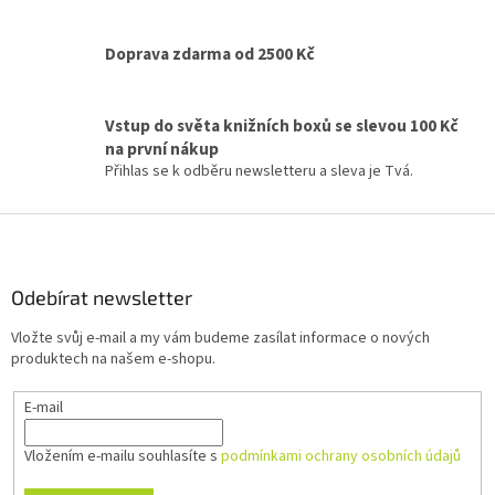
Doprava zdarma od 2500 Kč
Vstup do světa knižních boxů se slevou 100 Kč
na první nákup
Přihlas se k odběru newsletteru a sleva je Tvá.
Z
á
p
a
Odebírat newsletter
t
Vložte svůj e-mail a my vám budeme zasílat informace o nových
í
produktech na našem e-shopu.
E-mail
Vložením e-mailu souhlasíte s
podmínkami ochrany osobních údajů