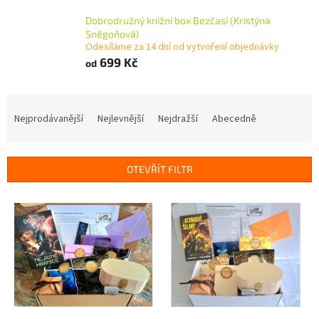
Dobrodružný knižní box Bezčasí (Kristýna
Sněgoňová)
Odesíláme za 14 dní od vytvoření objednávky
699 Kč
od
Ř
a
Nejprodávanější
Nejlevnější
Nejdražší
Abecedně
z
e
n
OTEVŘÍT FILTR
í
p
V
r
ý
o
p
d
i
u
s
k
p
t
r
ů
o