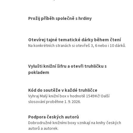
O
v
l
á
Prožij příběh společně s hrdiny
d
a
c
Otevírej tajné tematické dárky během čtení
í
p
Na konkrétních stranách si otevřeš 3, 6 nebo i 10 dárků.
r
v
k
Vylušti knižní šifru a otevři truhličku s
y
pokladem
v
ý
p
Kód do soutěže v každé truhličce
i
Vyhraj Malý knižní box v hodnotě 1549 Kč! Další
s
slosování proběhne 1. 9. 2026.
u
Podpora českých autorů
Dobrodružné knižními boxy vznikají na knihy českých
autorů a autorek.