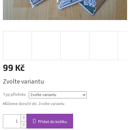
99 Kč
Měrná
Zvolte variantu
cena:
Typ přívěsku
Můžeme doručit do:
Zvolte variantu
Přidat do košíku