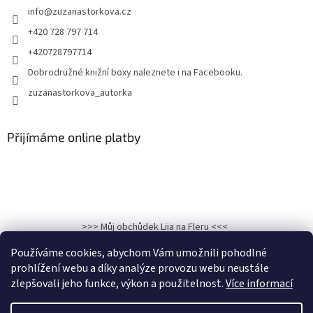
info
@
zuzanastorkova.cz
+420 728 797 714
+420728797714
Dobrodružné knižní boxy naleznete i na Facebooku.
zuzanastorkova_autorka
Přijímáme online platby
>>> Můj obchůdek Liia na Fleru <<<
>>>Kronika osudu: Hadí královna na Facebooku<<<
Používáme cookies, abychom Vám umožnili pohodlné
prohlížení webu a díky analýze provozu webu neustále
zlepšovali jeho funkce, výkon a použitelnost.
Více informací
Vytvořil Shoptet