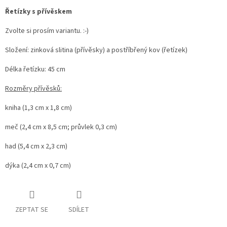
Řetízky s přívěskem
Zvolte si prosím variantu. :-)
Složení: zinková slitina (přívěsky) a postříbřený kov (řetízek)
Délka řetízku: 45 cm
Rozměry přívěsků:
kniha (1,3 cm x 1,8 cm)
meč (2,4 cm x 8,5 cm; průvlek 0,3 cm)
had (5,4 cm x 2,3 cm)
dýka (2,4 cm x 0,7 cm)
ZEPTAT SE
SDÍLET