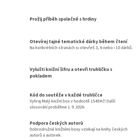
Prožij příběh společně s hrdiny
Otevírej tajné tematické dárky během čtení
Na konkrétních stranách si otevřeš 3, 6 nebo i 10 dárků.
Vylušti knižní šifru a otevři truhličku s
pokladem
Kód do soutěže v každé truhličce
Vyhraj Malý knižní box v hodnotě 1549 Kč! Další
slosování proběhne 1. 9. 2026.
Podpora českých autorů
Dobrodružné knižními boxy vznikají na knihy českých
autorů a autorek.