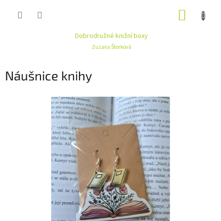
Přejít
NÁKUP
na
obsah
KOŠÍK
Dobrodružné knižní boxy
Zuzana Štorková
Náušnice knihy