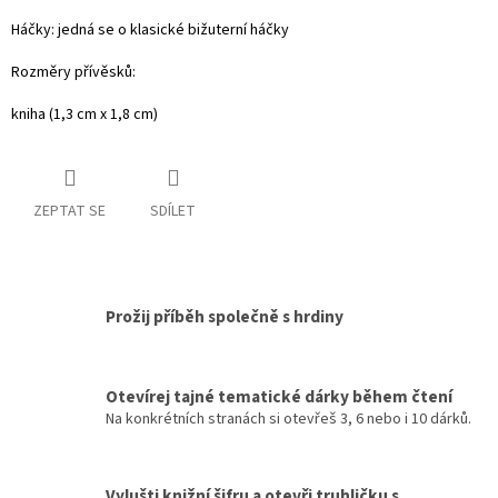
Háčky: jedná se o klasické bižuterní háčky
Rozměry přívěsků:
kniha (1,3 cm x 1,8 cm)
ZEPTAT SE
SDÍLET
Prožij příběh společně s hrdiny
Otevírej tajné tematické dárky během čtení
Na konkrétních stranách si otevřeš 3, 6 nebo i 10 dárků.
Vylušti knižní šifru a otevři truhličku s