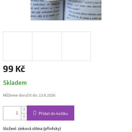
99 Kč
Měrná
Skladem
cena:
Můžeme doručit do:
13.8.2026
Přidat do košíku
Složení: zinková slitina (přívěsky)