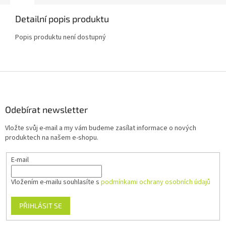
Detailní popis produktu
Popis produktu není dostupný
Z
á
p
a
Odebírat newsletter
t
Vložte svůj e-mail a my vám budeme zasílat informace o nových
í
produktech na našem e-shopu.
E-mail
Vložením e-mailu souhlasíte s
podmínkami ochrany osobních údajů
PŘIHLÁSIT SE