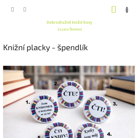
Přejít
NÁKUP
na
obsah
KOŠÍK
Dobrodružné knižní boxy
Zuzana Štorková
Knižní placky - špendlík