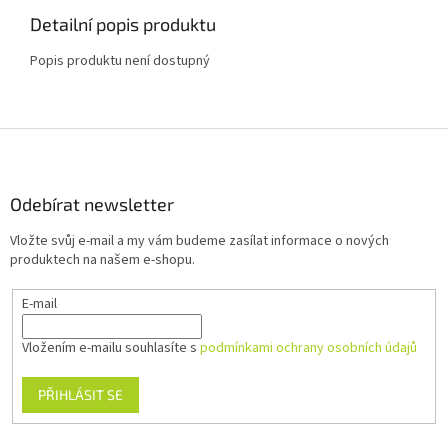
Detailní popis produktu
Popis produktu není dostupný
Z
á
p
a
Odebírat newsletter
t
Vložte svůj e-mail a my vám budeme zasílat informace o nových
í
produktech na našem e-shopu.
E-mail
Vložením e-mailu souhlasíte s
podmínkami ochrany osobních údajů
PŘIHLÁSIT SE