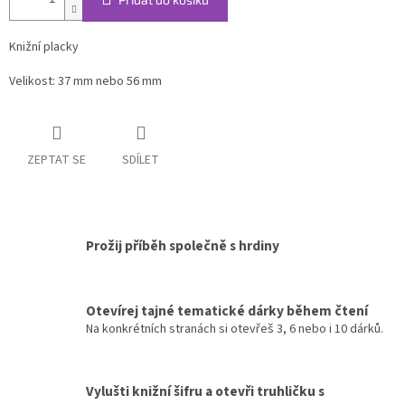
Knižní placky
Velikost: 37 mm nebo 56 mm
ZEPTAT SE
SDÍLET
Prožij příběh společně s hrdiny
Otevírej tajné tematické dárky během čtení
Na konkrétních stranách si otevřeš 3, 6 nebo i 10 dárků.
Vylušti knižní šifru a otevři truhličku s