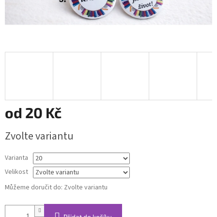
od
20 Kč
Měrná
Zvolte variantu
cena:
Varianta
Velikost
Můžeme doručit do:
Zvolte variantu
Přidat do košíku