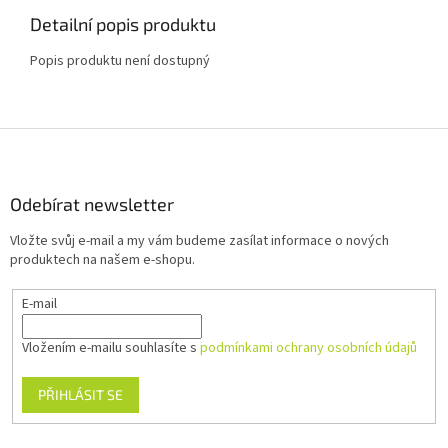
Detailní popis produktu
Popis produktu není dostupný
Z
á
p
a
Odebírat newsletter
t
Vložte svůj e-mail a my vám budeme zasílat informace o nových
í
produktech na našem e-shopu.
E-mail
Vložením e-mailu souhlasíte s
podmínkami ochrany osobních údajů
PŘIHLÁSIT SE