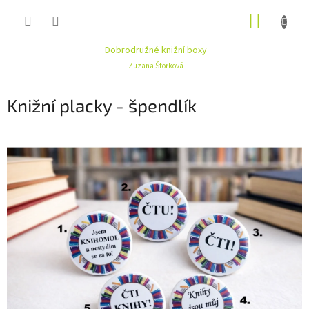
Přejít
NÁKUP
na
obsah
KOŠÍK
Dobrodružné knižní boxy
Zuzana Štorková
Knižní placky - špendlík