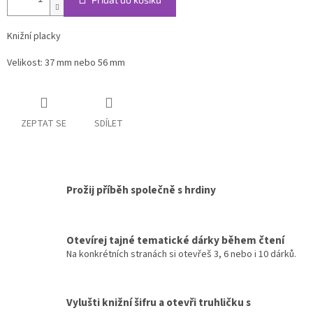
Knižní placky
Velikost: 37 mm nebo 56 mm
ZEPTAT SE
SDÍLET
Prožij příběh společně s hrdiny
Otevírej tajné tematické dárky během čtení
Na konkrétních stranách si otevřeš 3, 6 nebo i 10 dárků.
Vylušti knižní šifru a otevři truhličku s