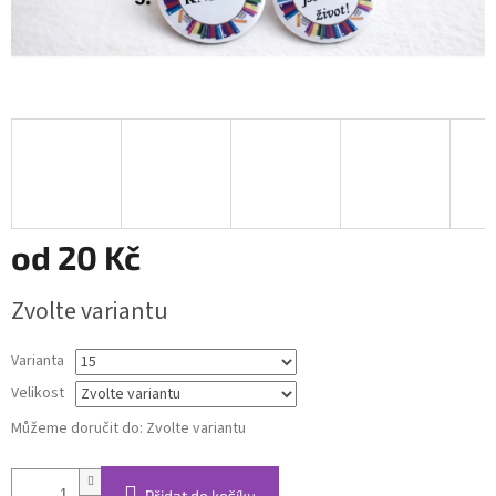
od
20 Kč
Měrná
Zvolte variantu
cena:
Varianta
Velikost
Můžeme doručit do:
Zvolte variantu
Přidat do košíku