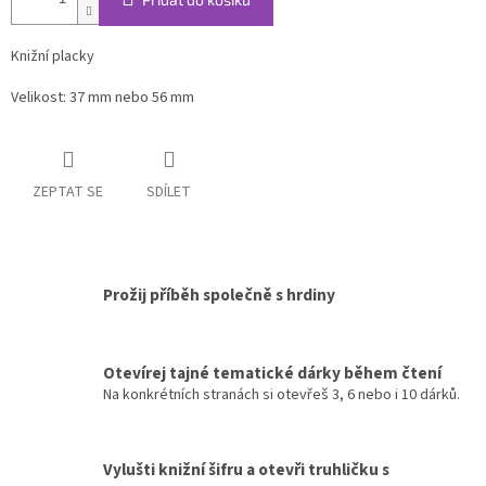
Knižní placky
Velikost: 37 mm nebo 56 mm
ZEPTAT SE
SDÍLET
Prožij příběh společně s hrdiny
Otevírej tajné tematické dárky během čtení
Na konkrétních stranách si otevřeš 3, 6 nebo i 10 dárků.
Vylušti knižní šifru a otevři truhličku s