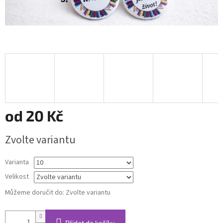
od
20 Kč
Měrná
Zvolte variantu
cena:
Varianta
Velikost
Můžeme doručit do:
Zvolte variantu
Přidat do košíku