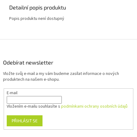
Detailní popis produktu
Popis produktu není dostupný
Z
á
p
a
Odebírat newsletter
t
Vložte svůj e-mail a my vám budeme zasílat informace o nových
í
produktech na našem e-shopu.
E-mail
Vložením e-mailu souhlasíte s
podmínkami ochrany osobních údajů
PŘIHLÁSIT SE