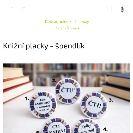
Přejít
NÁKUP
na
obsah
KOŠÍK
Dobrodružné knižní boxy
Zuzana Štorková
Knižní placky - špendlík