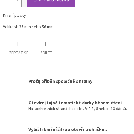
Knižní placky
Velikost: 37 mm nebo 56 mm
ZEPTAT SE
SDÍLET
Prožij příběh společně s hrdiny
Otevírej tajné tematické dárky během čtení
Na konkrétních stranách si otevřeš 3, 6 nebo i 10 dárků.
Vylušti knižní šifru a otevři truhličku s