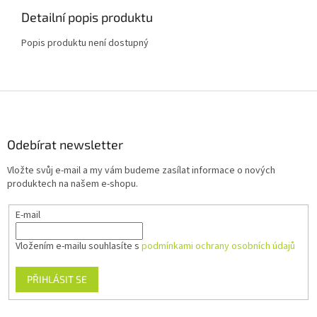
Detailní popis produktu
Popis produktu není dostupný
Z
á
p
a
Odebírat newsletter
t
Vložte svůj e-mail a my vám budeme zasílat informace o nových
í
produktech na našem e-shopu.
E-mail
Vložením e-mailu souhlasíte s
podmínkami ochrany osobních údajů
PŘIHLÁSIT SE