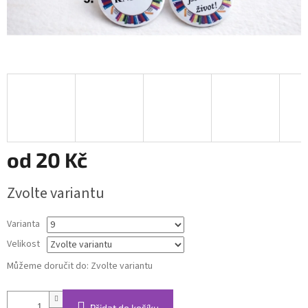
od
20 Kč
Měrná
Zvolte variantu
cena:
Varianta
Velikost
Můžeme doručit do:
Zvolte variantu
Přidat do košíku