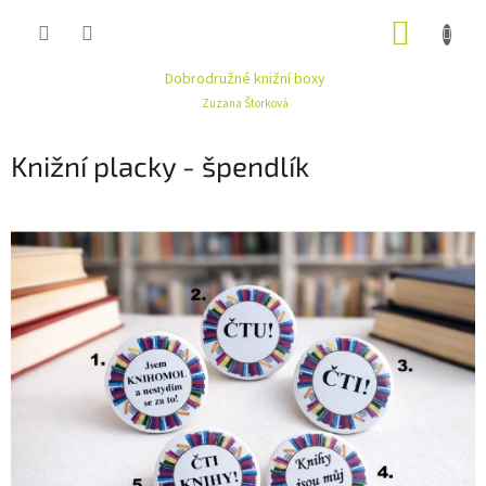
Přejít
NÁKUP
na
obsah
KOŠÍK
Dobrodružné knižní boxy
Zuzana Štorková
Knižní placky - špendlík