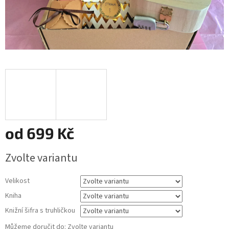
od
699 Kč
Měrná
Zvolte variantu
cena:
Velikost
Kniha
Knižní šifra s truhličkou
Můžeme doručit do:
Zvolte variantu