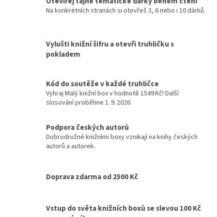
Otevírej tajné tematické dárky během čtení
Na konkrétních stranách si otevřeš 3, 6 nebo i 10 dárků.
Vylušti knižní šifru a otevři truhličku s
pokladem
Kód do soutěže v každé truhličce
Vyhraj Malý knižní box v hodnotě 1549 Kč! Další
slosování proběhne 1. 9. 2026.
Podpora českých autorů
Dobrodružné knižními boxy vznikají na knihy českých
autorů a autorek.
Doprava zdarma od 2500 Kč
Vstup do světa knižních boxů se slevou 100 Kč