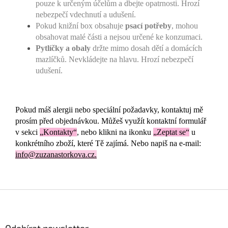
pouze k určeným účelům a dbejte opatrnosti. Hrozí
nebezpečí vdechnutí a udušení.
Pokud knižní box obsahuje
psací potřeby
, mohou
obsahovat malé části a nejsou určené ke konzumaci.
Pytlíčky a obaly
držte mimo dosah dětí a domácích
mazlíčků. Nevkládejte na hlavu. Hrozí nebezpečí
udušení.
Pokud máš alergii nebo speciální požadavky, kontaktuj mě
prosím před objednávkou. Můžeš využít kontaktní formulář
v sekci
„Kontakty“
, nebo klikni na ikonku
„Zeptat se“
u
konkrétního zboží, které Tě zajímá. Nebo napiš na
e-mail:
info@zuzanastorkova.cz.
Z
á
p