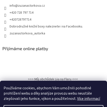
info
@
zuzanastorkova.cz
+420 728 797 714
+420728797714
Dobrodružné knižní boxy naleznete i na Facebooku.
zuzanastorkova_autorka
Přijímáme online platby
>>> Můj obchůdek Liia na Fleru <<<
>>>Kronika osudu: Hadí královna na Facebooku<<<
Používáme cookies, abychom Vám umožnili pohodlné
prohlížení webu a díky analýze provozu webu neustále
zlepšovali jeho funkce, výkon a použitelnost.
Více informací