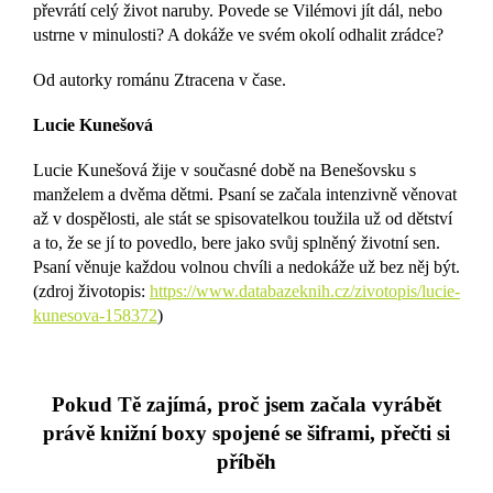
převrátí celý život naruby. Povede se Vilémovi jít dál, nebo
ustrne v minulosti? A dokáže ve svém okolí odhalit zrádce?
Od autorky románu Ztracena v čase.
Lucie Kunešová
Lucie Kunešová žije v současné době na Benešovsku s
manželem a dvěma dětmi. Psaní se začala intenzivně věnovat
až v dospělosti, ale stát se spisovatelkou toužila už od dětství
a to, že se jí to povedlo, bere jako svůj splněný životní sen.
Psaní věnuje každou volnou chvíli a nedokáže už bez něj být.
(zdroj životopis:
https://www.databazeknih.cz/zivotopis/lucie-
kunesova-158372
)
Pokud Tě zajímá, proč jsem začala vyrábět
právě knižní boxy spojené se šiframi, přečti si
příběh