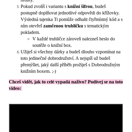
Pokud zvolíš i variantu s
knižní šifrou
, budeš
postupně doplňovat jednotlivé odpovědi do křížovky.
Výsledná tajenka Ti pomůže odhalit čtyřmístný kód a s
ním otevřeš
zamčenou truhličku
s tematickým
pokladem.
V každé truhličce zároveň nalezneš heslo do
soutěže o knižní box.
Užiješ si všechny dárky a budeš dlouho vzpomínat na
toto jedinečné dobrodružství. A nejspíš už budeš
přemýšlet, jaký další příběh prožiješ s Dobrodružným
knižním boxem. ;-)
Chceš vidět, jak to celé vypadá naživo? Podívej se na toto
video: