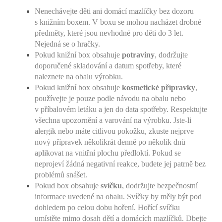
Nenechávejte děti ani domácí mazlíčky bez dozoru
s knižním boxem. V boxu se mohou nacházet drobné
předměty, které jsou nevhodné pro děti do 3 let.
Nejedná se o hračky.
Pokud knižní box obsahuje
potraviny
, dodržujte
doporučené skladování a datum spotřeby, které
naleznete na obalu výrobku.
Pokud knižní box obsahuje
kosmetické přípravky
,
používejte je pouze podle návodu na obalu nebo
v příbalovém letáku a jen do data spotřeby. Respektujte
všechna upozornění a varování na výrobku. Jste-li
alergik nebo máte citlivou pokožku, zkuste nejprve
nový přípravek několikrát denně po několik dnů
aplikovat na vnitřní plochu předloktí. Pokud se
neprojeví žádná negativní reakce, budete jej patrně bez
problémů snášet.
Pokud box obsahuje
svíčku
, dodržujte bezpečnostní
informace uvedené na obalu. Svíčky by měly být pod
dohledem po celou dobu hoření. Hořící svíčku
umístěte mimo dosah dětí a domácích mazlíčků. Dbejte