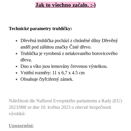
Jak to všechno začalo. :-)
Technické parametry truhličky:
Dřevěná truhlička pochází z chráněné dílny Dřevěný
anděl pod záštitou značky Čisté dřevo.
Truhlička je vyrobená z nelakovaného borovicového
dřeva.
Dno a víko jsou lemovány červenou výstelkou.
Vnitřní rozměry: 11 x 6,7 x 4.5 cm
Obsahuje čtyřciferný zámek.
Náležitosti dle Nařízení Evropského parlamentu a Rady (EU)
2023/988 ze dne 10. května 2023 o obecné bezpečnosti
výrobků:
Upozornění: