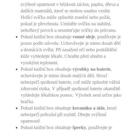
zvýšené opatrnosti v blízkosti záclon, papíru, dřeva a
dalších materiálů, které se mohou snadno vznítit.
Hořící svíčka může způsobit zranění nebo požár,
pokud je převrhnuta. Umístěte svíčku na stabilní,
nehořlavý povrch a neumisťujte svíčky do průvanu.
Pokud knižní box obsahuje
vonné oleje
, používejte je
pouze podle návodu. Uchovávejte je mimo dosah dětí
a domácích zvířat. Při zasažení očí nebo podráždění
kůže vyhledejte lékaře. Chraňte před ohněm a
vysokými teplotami.
Pokud knižní box obsahuje
výrobky na baterie
,
uchovávejte je mimo dosah malých dětí. Hrozí
nebezpečí spolknutí baterie, což může způsobit vážná
zdravotní rizika. V případě spolknutí baterie okamžitě
vyhledejte lékařskou pomoc. Výrobek není určen jako
hračka.
Pokud knižní box obsahuje
keramiku a sklo
, hrozí
nebezpečí pořezání při rozbití. Dbejte zvýšené
opatrnosti!
Pokud knižní box obsahuje
šperky
, používejte je