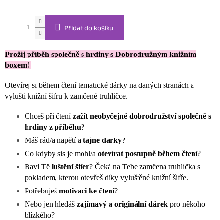
Přidat do košíku
Prožij příběh společně s hrdiny s Dobrodružným knižním
boxem!
Otevírej si během čtení tematické dárky na daných stranách a
vylušti knižní šifru k zamčené truhličce.
Chceš při čtení
zažít neobyčejné dobrodružství společně s
hrdiny z příběhu
?
Máš rád/a napětí a
tajné dárky
?
Co kdyby sis je mohl/a
otevírat postupně během čtení
?
Baví Tě
luštění šifer
? Čeká na Tebe zamčená truhlička s
pokladem, kterou otevřeš díky vyluštěné knižní šifře.
Potřebuješ
motivaci ke čtení
?
Nebo jen hledáš
zajímavý a originální dárek
pro někoho
blízkého?