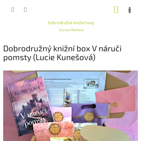
Přejít
NÁKUP
na
obsah
KOŠÍK
Dobrodružné knižní boxy
Zuzana Štorková
Dobrodružný knižní box V náruči
pomsty (Lucie Kunešová)