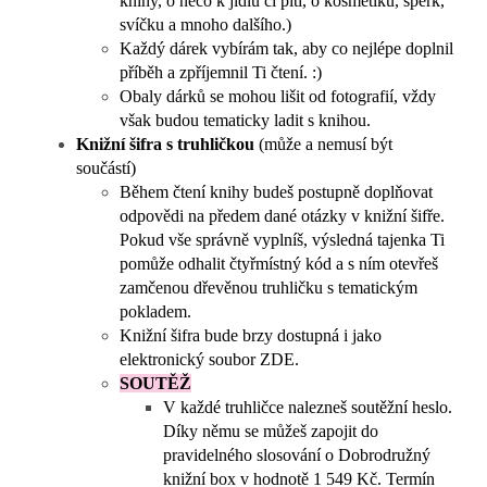
knihy, o něco k jídlu či pití, o kosmetiku, šperk,
svíčku a mnoho dalšího.)
Každý dárek vybírám tak, aby co nejlépe doplnil
příběh a zpříjemnil Ti čtení. :)
Obaly dárků se mohou lišit od fotografií, vždy
však budou tematicky ladit s knihou.
Knižní šifra s truhličkou
(může a nemusí být
součástí)
Během čtení knihy budeš postupně doplňovat
odpovědi na předem dané otázky v knižní šifře.
Pokud vše správně vyplníš, výsledná tajenka Ti
pomůže odhalit čtyřmístný kód a s ním otevřeš
zamčenou dřevěnou truhličku s tematickým
pokladem.
Knižní šifra bude brzy dostupná i jako
elektronický soubor ZDE.
SOUTĚŽ
V každé truhličce nalezneš soutěžní heslo.
Díky němu se můžeš zapojit do
pravidelného slosování o Dobrodružný
knižní box v hodnotě 1 549 Kč. Termín