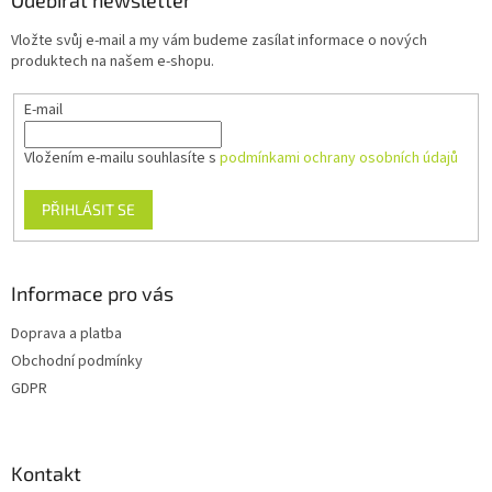
a
Odebírat newsletter
t
Vložte svůj e-mail a my vám budeme zasílat informace o nových
í
produktech na našem e-shopu.
E-mail
Vložením e-mailu souhlasíte s
podmínkami ochrany osobních údajů
PŘIHLÁSIT SE
Informace pro vás
Doprava a platba
Obchodní podmínky
GDPR
Kontakt