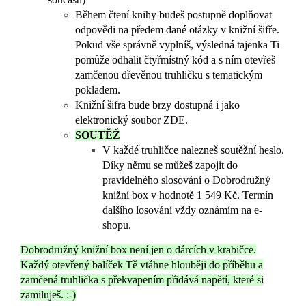
Během čtení knihy budeš postupně doplňovat
odpovědi na předem dané otázky v knižní šifře.
Pokud vše správně vyplníš, výsledná tajenka Ti
pomůže odhalit čtyřmístný kód a s ním otevřeš
zamčenou dřevěnou truhličku s tematickým
pokladem.
Knižní šifra bude brzy dostupná i jako
elektronický soubor ZDE.
SOUTĚŽ
V každé truhličce nalezneš soutěžní heslo.
Díky němu se můžeš zapojit do
pravidelného slosování o Dobrodružný
knižní box v hodnotě 1 549 Kč. Termín
dalšího losování vždy oznámím na e-
shopu.
Dobrodružný knižní box není jen o dárcích v krabičce.
Každý otevřený balíček Tě vtáhne hlouběji do příběhu a
zamčená truhlička s překvapením přidává napětí, které si
zamiluješ. :-)