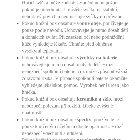
Hořící svíčka může způsobit zranění nebo požár,
pokud je převrhnuta. Umístěte svíčku na stabilní,
nehořlavý povrch a neumisťujte svíčky do průvanu.
Pokud knižní box obsahuje
vonné oleje
, používejte je
pouze podle návodu. Uchovávejte je mimo dosah dětí
a domácích zvířat. Při zasažení očí nebo podráždění
kůže vyhledejte lékaře. Chraňte před ohněm a
vysokými teplotami.
Pokud knižní box obsahuje
výrobky na baterie
,
uchovávejte je mimo dosah malých dětí. Hrozí
nebezpečí spolknutí baterie, což může způsobit vážná
zdravotní rizika. V případě spolknutí baterie okamžitě
vyhledejte lékařskou pomoc. Výrobek není určen jako
hračka.
Pokud knižní box obsahuje
keramiku a sklo
, hrozí
nebezpečí pořezání při rozbití. Dbejte zvýšené
opatrnosti!
Pokud knižní box obsahuje
šperky
, používejte je
pouze k určeným účelům a dbejte opatrnosti. Hrozí
nebezpečí vdechnutí a udušení.