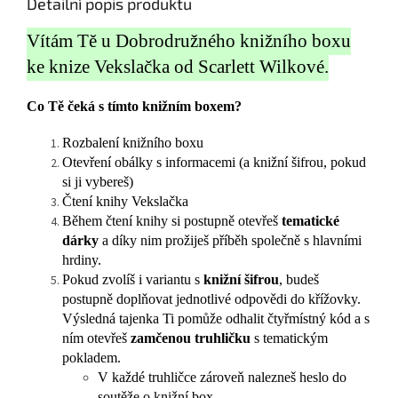
Detailní popis produktu
Vítám Tě u Dobrodružného knižního boxu
ke knize Vekslačka od Scarlett Wilkové.
Co Tě čeká s tímto knižním boxem?
Rozbalení knižního boxu
Otevření obálky s informacemi (a knižní šifrou, pokud
si ji vybereš)
Čtení knihy Vekslačka
Během čtení knihy si postupně otevřeš
tematické
dárky
a díky nim prožiješ příběh společně s hlavními
hrdiny.
Pokud zvolíš i variantu s
knižní šifrou
, budeš
postupně doplňovat jednotlivé odpovědi do křížovky.
Výsledná tajenka Ti pomůže odhalit čtyřmístný kód a s
ním otevřeš
zamčenou truhličku
s tematickým
pokladem.
V každé truhličce zároveň nalezneš heslo do
soutěže o knižní box.