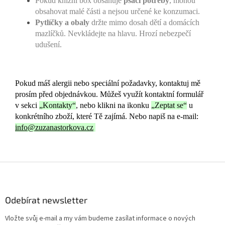
Pokud knižní box obsahuje
psací potřeby
, mohou
obsahovat malé části a nejsou určené ke konzumaci.
Pytlíčky a obaly
držte mimo dosah dětí a domácích
mazlíčků. Nevkládejte na hlavu. Hrozí nebezpečí
udušení.
Pokud máš alergii nebo speciální požadavky, kontaktuj mě
prosím před objednávkou. Můžeš využít kontaktní formulář
v sekci
„Kontakty“
, nebo klikni na ikonku
„Zeptat se“
u
konkrétního zboží, které Tě zajímá. Nebo napiš na
e-mail:
info@zuzanastorkova.cz
Z
á
p
a
Odebírat newsletter
t
Vložte svůj e-mail a my vám budeme zasílat informace o nových
í