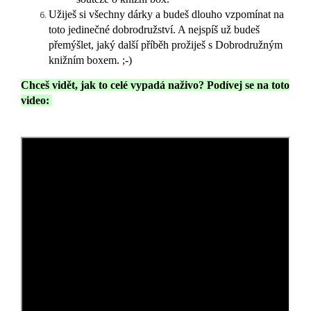
Užiješ si všechny dárky a budeš dlouho vzpomínat na
toto jedinečné dobrodružství. A nejspíš už budeš
přemýšlet, jaký další příběh prožiješ s Dobrodružným
knižním boxem. ;-)
Chceš vidět, jak to celé vypadá naživo? Podívej se na toto
video: