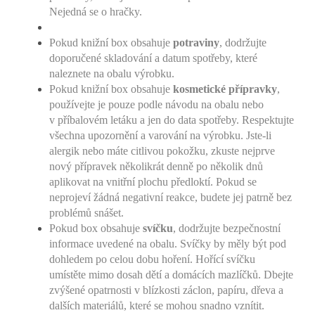
Nejedná se o hračky.
Pokud knižní box obsahuje
potraviny
, dodržujte
doporučené skladování a datum spotřeby, které
naleznete na obalu výrobku.
Pokud knižní box obsahuje
kosmetické přípravky
,
používejte je pouze podle návodu na obalu nebo
v příbalovém letáku a jen do data spotřeby. Respektujte
všechna upozornění a varování na výrobku. Jste-li
alergik nebo máte citlivou pokožku, zkuste nejprve
nový přípravek několikrát denně po několik dnů
aplikovat na vnitřní plochu předloktí. Pokud se
neprojeví žádná negativní reakce, budete jej patrně bez
problémů snášet.
Pokud box obsahuje
svíčku
, dodržujte bezpečnostní
informace uvedené na obalu. Svíčky by měly být pod
dohledem po celou dobu hoření. Hořící svíčku
umístěte mimo dosah dětí a domácích mazlíčků. Dbejte
zvýšené opatrnosti v blízkosti záclon, papíru, dřeva a
dalších materiálů, které se mohou snadno vznítit.