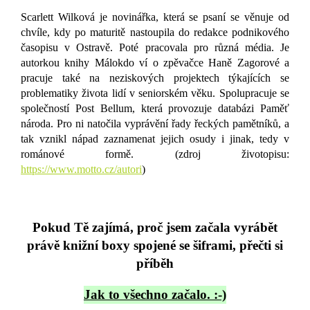
Scarlett Wilková je novinářka, která se psaní se věnuje od
chvíle, kdy po maturitě nastoupila do redakce podnikového
časopisu v Ostravě. Poté pracovala pro různá média. Je
autorkou knihy Málokdo ví o zpěvačce Haně Zagorové a
pracuje také na neziskových projektech týkajících se
problematiky života lidí v seniorském věku. Spolupracuje se
společností Post Bellum, která provozuje databázi Paměť
národa. Pro ni natočila vyprávění řady řeckých pamětníků, a
tak vznikl nápad zaznamenat jejich osudy i jinak, tedy v
románové formě. (zdroj životopisu:
https://www.motto.cz/autori
)
Pokud Tě zajímá, proč jsem začala vyrábět
právě knižní boxy spojené se šiframi, přečti si
příběh
Jak to všechno začalo. :-)