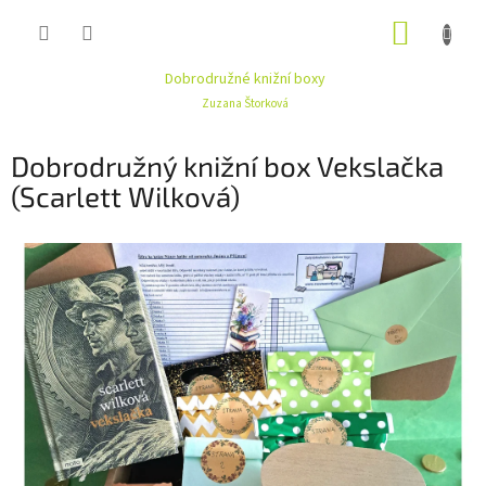
Přejít
NÁKUP
na
obsah
KOŠÍK
Dobrodružné knižní boxy
Zuzana Štorková
Dobrodružný knižní box Vekslačka
(Scarlett Wilková)