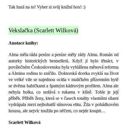
Tak hurá na to! Vyber si svůj knižní box! :)
Vekslačka (Scarlett Wilková)
Anotace knihy:
Alma měla ráda peníze a peníze měly rády Almu. Román od
autorky historických bestsellerů. Když jí bylo třináct, v
poválečném Československu byla vyhlášena měnová reforma
a Alminu rodinu to zničilo. Doktorská dcerka zvyklá na život
ve velké vile se najednou ocitla v maličkém přízemním bytě
se dvěma babičkami a špatným kádrovým profilem. Alma ale
nebyla holka, co sedává s rukama v klíně. Tohle je její
příběh. Příběh ženy, která se v časech totality vlastními silami
vydrápala mezi nejbohatší stínovou elitu. Žila v pohádkovém
luxusu, ale nejvíc toužila po něčem, co nejde koupit…
Scarlett Wilková