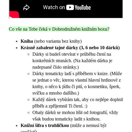
Co vše na Tebe čeká v Dobrodružném knižním boxu?
Kniha
(nebo varianta bez knihy)
Krásně zabalené tajné dárky (3, 6 nebo 10 dárků)
Dárky si budeš otevírat v průběhu čtení na
konkrétních stranách. (
Na každém dárku je
nadepsané číslo stránky.)
Dárky tematicky ladí s příběhem v knize.
(Může
se jednat o věc, kterou vlastní hlavní hrdinové z
knihy, o něco k jídlu či pití, o kosmetiku, šperk,
svíčku a mnoho dalšího.)
Každý dárek vybírám tak, aby co nejlépe doplnil
příběh a zpříjemnil Ti čtení. :)
Obaly dárků se mohou lišit od fotografií, vždy
však budou tematicky ladit s knihou.
Knižní šifra s truhličkou
(může a nemusí být
součástí)