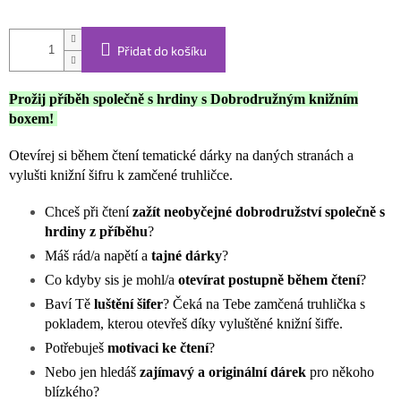
Přidat do košíku
Prožij příběh společně s hrdiny s Dobrodružným knižním
boxem!
Otevírej si během čtení tematické dárky na daných stranách a
vylušti knižní šifru k zamčené truhličce.
Chceš při čtení
zažít neobyčejné dobrodružství společně s
hrdiny z příběhu
?
Máš rád/a napětí a
tajné dárky
?
Co kdyby sis je mohl/a
otevírat postupně během čtení
?
Baví Tě
luštění šifer
? Čeká na Tebe zamčená truhlička s
pokladem, kterou otevřeš díky vyluštěné knižní šifře.
Potřebuješ
motivaci ke čtení
?
Nebo jen hledáš
zajímavý a originální dárek
pro někoho
blízkého?