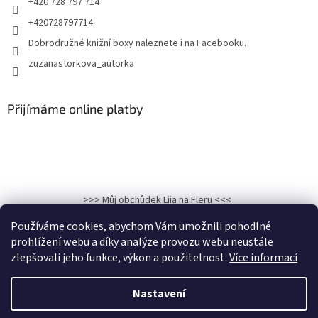
+420 728 797 714
+420728797714
Dobrodružné knižní boxy naleznete i na Facebooku.
zuzanastorkova_autorka
Přijímáme online platby
>>> Můj obchůdek Liia na Fleru <<<
>>>Kronika osudu: Hadí královna na Facebooku<<<
Používáme cookies, abychom Vám umožnili pohodlné
prohlížení webu a díky analýze provozu webu neustále
zlepšovali jeho funkce, výkon a použitelnost.
Více informací
Vytvořil Shoptet
Nastavení