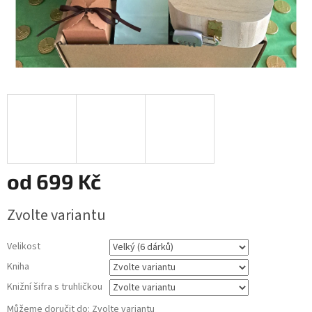
od
699 Kč
Měrná
Zvolte variantu
cena:
Velikost
Kniha
Knižní šifra s truhličkou
Můžeme doručit do:
Zvolte variantu