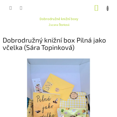
Přejít
NÁKUP
na
obsah
KOŠÍK
Dobrodružné knižní boxy
Zuzana Štorková
Dobrodružný knižní box Pilná jako
včelka (Sára Topinková)