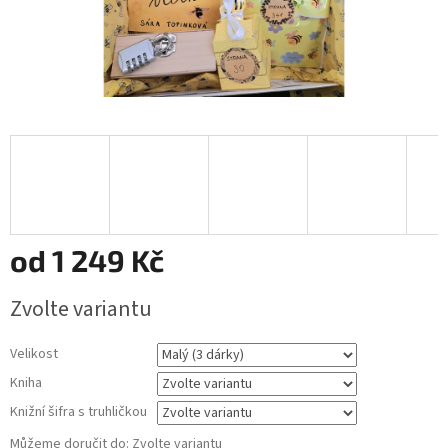
od
1 249 Kč
Měrná
Zvolte variantu
cena:
Velikost
Kniha
Knižní šifra s truhličkou
Můžeme doručit do:
Zvolte variantu