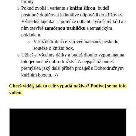
hrdiny.
Pokud zvolíš i variantu s
knižní šifrou
, budeš
postupně doplňovat jednotlivé odpovědi do křížovky.
Výsledná tajenka Ti pomůže odhalit čtyřmístný kód a s
ním otevřeš
zamčenou truhličku
s tematickým
pokladem.
V každé truhličce zároveň nalezneš heslo do
soutěže o knižní box.
Užiješ si všechny dárky a budeš dlouho vzpomínat na
toto jedinečné dobrodružství. A nejspíš už budeš
přemýšlet, jaký další příběh prožiješ s Dobrodružným
knižním boxem. ;-)
Chceš vidět, jak to celé vypadá naživo? Podívej se na toto
video: