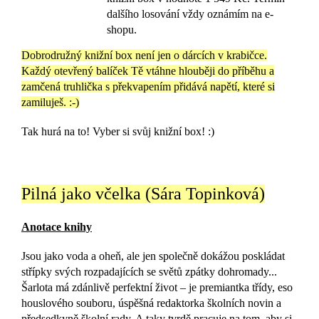
dalšího losování vždy oznámím na e-
shopu.
Dobrodružný knižní box není jen o dárcích v krabičce.
Každý otevřený balíček Tě vtáhne hlouběji do příběhu a
zamčená truhlička s překvapením přidává napětí, které si
zamiluješ. :-)
Tak hurá na to! Vyber si svůj knižní box! :)
Pilná jako včelka (Sára Topinková)
Anotace knihy
Jsou jako voda a oheň, ale jen společně dokážou poskládat
střípky svých rozpadajících se světů zpátky dohromady...
Šarlota má zdánlivě perfektní život – je premiantka třídy, eso
houslového souboru, úspěšná redaktorka školních novin a
předsedkyně školní rady. A taky tvrdě pracuje na tom, aby si