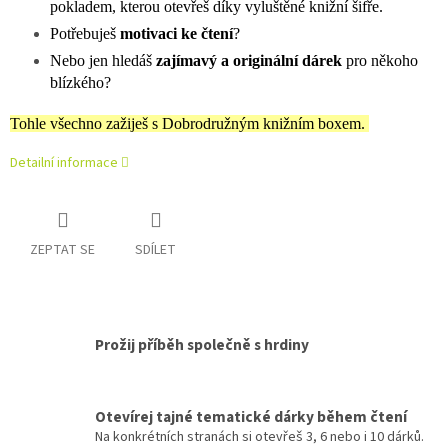
pokladem, kterou otevřeš díky vyluštěné knižní šifře.
Potřebuješ
motivaci ke čtení
?
Nebo jen hledáš
zajímavý a originální dárek
pro někoho
blízkého?
Tohle všechno zažiješ s Dobrodružným knižním boxem.
Detailní informace
ZEPTAT SE
SDÍLET
Prožij příběh společně s hrdiny
Otevírej tajné tematické dárky během čtení
Na konkrétních stranách si otevřeš 3, 6 nebo i 10 dárků.