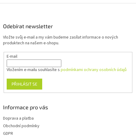
Z
á
p
a
Odebírat newsletter
t
Vložte svůj e-mail a my vám budeme zasílat informace o nových
í
produktech na našem e-shopu.
E-mail
Vložením e-mailu souhlasíte s
podmínkami ochrany osobních údajů
PŘIHLÁSIT SE
Informace pro vás
Doprava a platba
Obchodní podmínky
GDPR