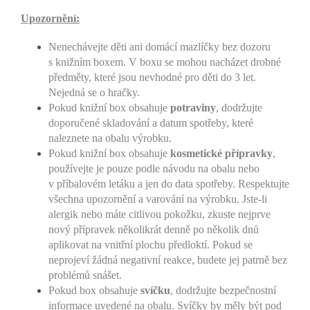
Upozornění:
Nenechávejte děti ani domácí mazlíčky bez dozoru
s knižním boxem. V boxu se mohou nacházet drobné
předměty, které jsou nevhodné pro děti do 3 let.
Nejedná se o hračky.
Pokud knižní box obsahuje
potraviny
, dodržujte
doporučené skladování a datum spotřeby, které
naleznete na obalu výrobku.
Pokud knižní box obsahuje
kosmetické přípravky
,
používejte je pouze podle návodu na obalu nebo
v příbalovém letáku a jen do data spotřeby. Respektujte
všechna upozornění a varování na výrobku. Jste-li
alergik nebo máte citlivou pokožku, zkuste nejprve
nový přípravek několikrát denně po několik dnů
aplikovat na vnitřní plochu předloktí. Pokud se
neprojeví žádná negativní reakce, budete jej patrně bez
problémů snášet.
Pokud box obsahuje
svíčku
, dodržujte bezpečnostní
informace uvedené na obalu. Svíčky by měly být pod