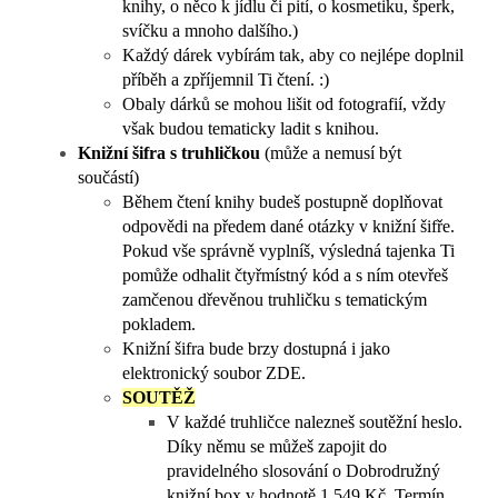
knihy, o něco k jídlu či pití, o kosmetiku, šperk,
svíčku a mnoho dalšího.)
Každý dárek vybírám tak, aby co nejlépe doplnil
příběh a zpříjemnil Ti čtení. :)
Obaly dárků se mohou lišit od fotografií, vždy
však budou tematicky ladit s knihou.
Knižní šifra s truhličkou
(může a nemusí být
součástí)
Během čtení knihy budeš postupně doplňovat
odpovědi na předem dané otázky v knižní šifře.
Pokud vše správně vyplníš, výsledná tajenka Ti
pomůže odhalit čtyřmístný kód a s ním otevřeš
zamčenou dřevěnou truhličku s tematickým
pokladem.
Knižní šifra bude brzy dostupná i jako
elektronický soubor ZDE.
SOUTĚŽ
V každé truhličce nalezneš soutěžní heslo.
Díky němu se můžeš zapojit do
pravidelného slosování o Dobrodružný
knižní box v hodnotě 1 549 Kč. Termín