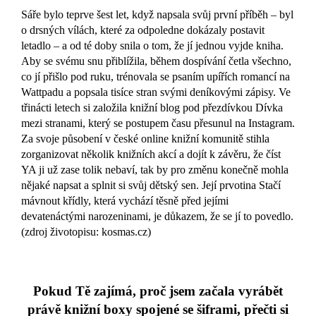
Sáře bylo teprve šest let, když napsala svůj první příběh – byl
o drsných vílách, které za odpoledne dokázaly postavit
letadlo – a od té doby snila o tom, že jí jednou vyjde kniha.
Aby se svému snu přiblížila, během dospívání četla všechno,
co jí přišlo pod ruku, trénovala se psaním upířích romancí na
Wattpadu a popsala tisíce stran svými deníkovými zápisy. Ve
třinácti letech si založila knižní blog pod přezdívkou Dívka
mezi stranami, který se postupem času přesunul na Instagram.
Za svoje působení v české online knižní komunitě stihla
zorganizovat několik knižních akcí a dojít k závěru, že číst
YA ji už zase tolik nebaví, tak by pro změnu konečně mohla
nějaké napsat a splnit si svůj dětský sen. Její prvotina Stačí
mávnout křídly, která vychází těsně před jejími
devatenáctými narozeninami, je důkazem, že se jí to povedlo.
(zdroj životopisu: kosmas.cz)
Pokud Tě zajímá, proč jsem začala vyrábět
právě knižní boxy spojené se šiframi, přečti si