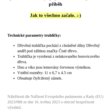
příběh
Jak to všechno začalo. :-)
Technické parametry truhličky:
Dřevěná truhlička pochází z chráněné dílny Dřevěný
anděl pod záštitou značky Čisté dřevo.
Truhlička je vyrobená z nelakovaného borovicového
dřeva.
Dno a víko jsou lemovány červenou výstelkou.
Vnitřní rozměry: 11 x 6,7 x 4.5 cm
Obsahuje čtyřciferný zámek.
Náležitosti dle Nařízení Evropského parlamentu a Rady (EU)
2023/988 ze dne 10. května 2023 o obecné bezpečnosti
výrobků: