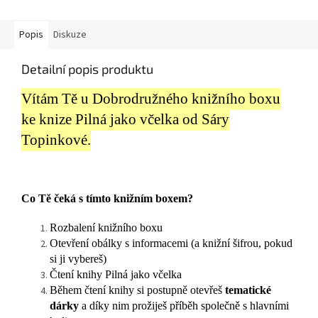
Popis
Diskuze
Detailní popis produktu
Vítám Tě u Dobrodružného knižního boxu
ke knize Pilná jako včelka od Sáry
Topinkové.
Co Tě čeká s tímto knižním boxem?
Rozbalení knižního boxu
Otevření obálky s informacemi (a knižní šifrou, pokud
si ji vybereš)
Čtení knihy Pilná jako včelka
Během čtení knihy si postupně otevřeš
tematické
dárky
a díky nim prožiješ příběh společně s hlavními