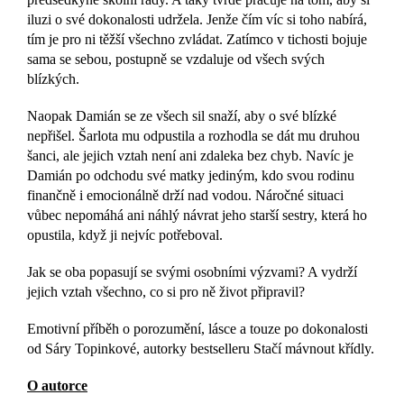
iluzi o své dokonalosti udržela. Jenže čím víc si toho nabírá,
tím je pro ni těžší všechno zvládat. Zatímco v tichosti bojuje
sama se sebou, postupně se vzdaluje od všech svých
blízkých.
Naopak Damián se ze všech sil snaží, aby o své blízké
nepřišel. Šarlota mu odpustila a rozhodla se dát mu druhou
šanci, ale jejich vztah není ani zdaleka bez chyb. Navíc je
Damián po odchodu své matky jediným, kdo svou rodinu
finančně i emocionálně drží nad vodou. Náročné situaci
vůbec nepomáhá ani náhlý návrat jeho starší sestry, která ho
opustila, když ji nejvíc potřeboval.
Jak se oba popasují se svými osobními výzvami? A vydrží
jejich vztah všechno, co si pro ně život připravil?
Emotivní příběh o porozumění, lásce a touze po dokonalosti
od Sáry Topinkové, autorky bestselleru Stačí mávnout křídly.
O autorce