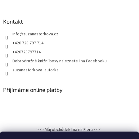
Kontakt
info
@
zuzanastorkova.cz
+420 728 797 714
+420728797714
Dobrodružné knižní boxy naleznete i na Facebooku.
zuzanastorkova_autorka
Přijímáme online platby
>>> Můj obchůdek Liia na Fleru <<<
>>>Kronika osudu: Hadí královna na Facebooku<<<