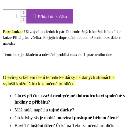
Přidat do košíku
Poznámka:
Už zbývá posledních pár Dobrodružných knižních boxů ke
knize Pilná jako včelka. Po jejich doprodání nebude už tento box dále v
nabídce.
Tento box je skladem a odeslání probíhá max do 1 pracovního dne.
Otevírej si během čtení tematické dárky na daných stranách a
vylušti knižní šifru k zamčené truhličce.
Chceš při čtení
zažít neobyčejné dobrodružství společně s
hrdiny z příběhu
?
Máš rád/a napětí a
tajné dárky
?
Co kdyby sis je mohl/a
otevírat postupně během čtení
?
Baví Tě
luštění šifer
? Čeká na Tebe zamčená truhlička s