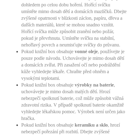
dohledem po celou dobu hoření. Hořící svíčku
umístěte mimo dosah dětí a domácích mazlíčků. Dbejte
zvýšené opatrnosti v blízkosti záclon, papíru, dřeva a
dalších materiálů, které se mohou snadno vznítit.
Hořící svíčka může způsobit zranění nebo požár,
pokud je převrhnuta. Umístěte svíčku na stabilní,
nehořlavý povrch a neumisťujte svíčky do průvanu.
Pokud knižní box obsahuje
vonné oleje
, používejte je
pouze podle návodu. Uchovávejte je mimo dosah dětí
a domácích zvířat. Při zasažení očí nebo podráždění
kůže vyhledejte lékaře. Chraňte před ohněm a
vysokými teplotami.
Pokud knižní box obsahuje
výrobky na baterie
,
uchovávejte je mimo dosah malých dětí. Hrozí
nebezpečí spolknutí baterie, což může způsobit vážná
zdravotní rizika. V případě spolknutí baterie okamžitě
vyhledejte lékařskou pomoc. Výrobek není určen jako
hračka.
Pokud knižní box obsahuje
keramiku a sklo
, hrozí
nebezpečí pořezání při rozbití. Dbejte zvýšené