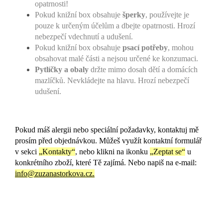
opatrnosti!
Pokud knižní box obsahuje
šperky
, používejte je
pouze k určeným účelům a dbejte opatrnosti. Hrozí
nebezpečí vdechnutí a udušení.
Pokud knižní box obsahuje
psací potřeby
, mohou
obsahovat malé části a nejsou určené ke konzumaci.
Pytlíčky a obaly
držte mimo dosah dětí a domácích
mazlíčků. Nevkládejte na hlavu. Hrozí nebezpečí
udušení.
Pokud máš alergii nebo speciální požadavky, kontaktuj mě
prosím před objednávkou. Můžeš využít kontaktní formulář
v sekci
„Kontakty“
, nebo klikni na ikonku
„Zeptat se“
u
konkrétního zboží, které Tě zajímá. Nebo napiš na
e-mail:
info@zuzanastorkova.cz.