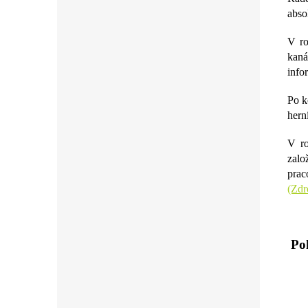
abso
V ro
kaná
info
Po k
hern
V ro
zalo
prac
(Zdr
Pok