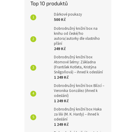
Top 10 produktů
Dárkové poukazy
500 Kč
Dobrodružný knižní box na
knihu od české/ho
autora/autorky dle vlastního
přání
249 Kč
Dobrodružný knižní box
Atomové šelmy: Základna
(František Kotleta, Kristýna
Sněgoňová) – ihned k odeslání
1 249 Kč
Dobrodružný knižní box Blízcí –
Veronika González (ihned k
odeslání)
1 249 Kč
Dobrodružný knižní box Haka
za lilii (M. K. Hardy) – ihned k
odeslání
1 249 Kč