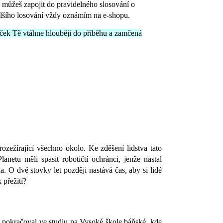
 můžeš zapojit do pravidelného slosování o
lšího losování vždy oznámím na e-shopu.
íček Tě vtáhne hlouběji do příběhu a zamčená
zežírající všechno okolo. Ke zděšení lidstva tato
netu měli spasit robotičtí ochránci, jenže nastal
. O dvě stovky let později nastává čas, aby si lidé
 přežití?
e pokračoval ve studiu na Vysoké škole báňské, kde