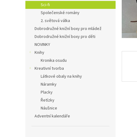
n
Sci-fi
e
Společenské romány
l
2. světová válka
Dobrodružné knižní boxy pro mládež
Dobrodružné knižní boxy pro děti
NOVINKY
Knihy
Kronika osudu
Kreativní tvorba
Látkové obaly na knihy
Náramky
Placky
Řetízky
Náušnice
Adventní kalendáře