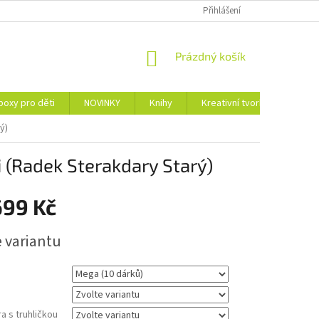
Přihlášení
NÁKUPNÍ
Prázdný košík
KOŠÍK
boxy pro děti
NOVINKY
Knihy
Kreativní tvorba
Adve
ý)
 (Radek Sterakdary Starý)
699 Kč
e variantu
ra s truhličkou