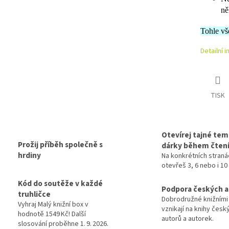
ně
Tohle vš
Detailní 
TISK
Otevírej tajné tem
Prožij příběh společně s
dárky během čten
hrdiny
Na konkrétních straná
otevřeš 3, 6 nebo i 10
Kód do soutěže v každé
Podpora českých 
truhličce
Dobrodružné knižními
Vyhraj Malý knižní box v
vznikají na knihy česk
hodnotě 1549 Kč! Další
autorů a autorek.
slosování proběhne 1. 9. 2026.