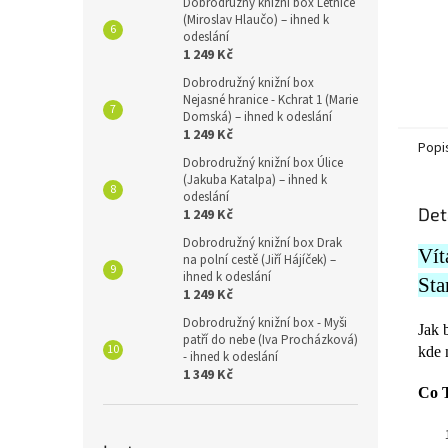
Dobrodružný knižní box Letnice
(Miroslav Hlaučo) – ihned k
odeslání
1 249 Kč
Dobrodružný knižní box
Nejasné hranice - Kchrat 1 (Marie
Domská) – ihned k odeslání
1 249 Kč
Popi
Dobrodružný knižní box Úlice
(Jakuba Katalpa) – ihned k
odeslání
Det
1 249 Kč
Dobrodružný knižní box Drak
Vít
na polní cestě (Jiří Hájíček) –
ihned k odeslání
Sta
1 249 Kč
Dobrodružný knižní box - Myši
Jak 
patří do nebe (Iva Procházková)
kde 
- ihned k odeslání
1 349 Kč
Co T