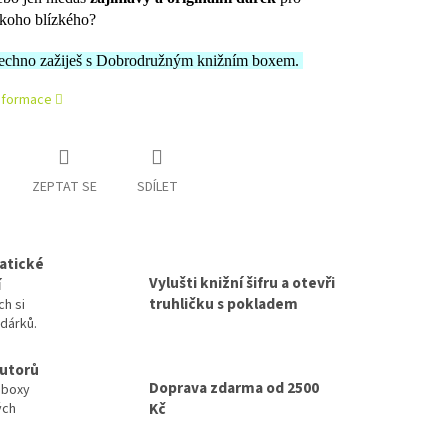
koho blízkého?
echno zažiješ s Dobrodružným knižním boxem.
informace
ZEPTAT SE
SDÍLET
atické
Vylušti knižní šifru a otevři
í
truhličku s pokladem
ch si
 dárků.
autorů
Doprava zdarma od 2500
 boxy
Kč
ých