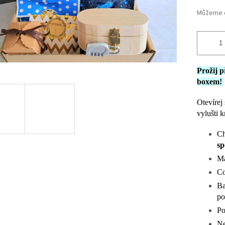
Můžeme d
Prožij 
boxem!
Otevírej
vylušti k
Ch
sp
Má
Co
Ba
po
Po
Ne