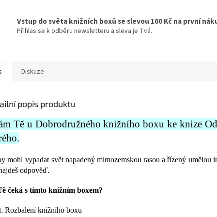
Vstup do světa knižních boxů se slevou 100 Kč na první nák
Přihlas se k odběru newsletteru a sleva je Tvá.
s
Diskuze
ailní popis produktu
ám Tě u Dobrodružného knižního boxu ke knize Odk
rého.
by mohl vypadat svět napadený mimozemskou rasou a řízený umělou int
najdeš odpověď.
ě čeká s tímto knižním boxem?
Rozbalení knižního boxu