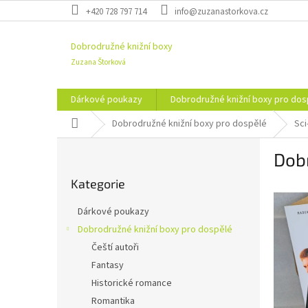
Přejít
+420 728 797 714
info@zuzanastorkova.cz
na
obsah
Dobrodružné knižní boxy
Zuzana Štorková
Dárkové poukazy
Dobrodružné knižní boxy pro dos
Domů
Dobrodružné knižní boxy pro dospělé
Sci-
P
Dobr
o
Přeskočit
s
Kategorie
kategorie
t
r
Dárkové poukazy
a
Dobrodružné knižní boxy pro dospělé
n
Čeští autoři
n
í
Fantasy
p
Historické romance
a
Romantika