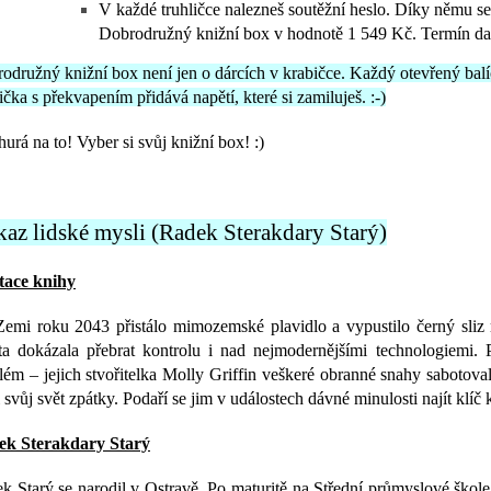
V každé truhličce nalezneš soutěžní heslo. Díky němu se
Dobrodružný knižní box v hodnotě 1 549 Kč. Termín da
odružný knižní box není jen o dárcích v krabičce. Každý otevřený bal
lička s překvapením přidává napětí, které si zamiluješ. :-)
hurá na to! Vyber si svůj knižní box! :)
az lidské mysli (Radek Sterakdary Starý)
tace knihy
emi roku 2043 přistálo mimozemské plavidlo a vypustilo černý sliz ro
a dokázala přebrat kontrolu i nad nejmodernějšími technologiemi. Pla
lém – jejich stvořitelka Molly Griffin veškeré obranné snahy sabotovala
i svůj svět zpátky. Podaří se jim v událostech dávné minulosti najít klíč k
ek Sterakdary Starý
k Starý se narodil v Ostravě. Po maturitě na Střední průmyslové škol