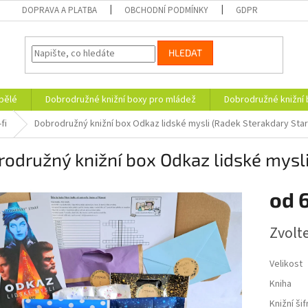
DOPRAVA A PLATBA
OBCHODNÍ PODMÍNKY
GDPR
HLEDAT
pělé
Dobrodružné knižní boxy pro mládež
Dobrodružné knižní 
fi
Dobrodružný knižní box Odkaz lidské mysli (Radek Sterakdary Star
odružný knižní box Odkaz lidské mysli
od
Měrná
Zvolt
cena:
Velikost
Kniha
Knižní šif