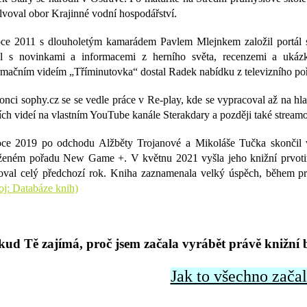
lvoval obor Krajinné vodní hospodářství.
ce 2011 s dlouholetým kamarádem Pavlem Mlejnkem založil portál so
l s novinkami a informacemi z herního světa, recenzemi a ukáz
rmačním videím „Tříminutovka“ dostal Radek nabídku z televizního po
onci sophy.cz se se vedle práce v Re-play, kde se vypracoval až na hl
ích videí na vlastním YouTube kanále Sterakdary a později také streamo
ce 2019 po odchodu Alžběty Trojanové a Mikoláše Tučka skončil v
ženém pořadu New Game +. V květnu 2021 vyšla jeho knižní prvotina
oval celý předchozí rok. Kniha zaznamenala velký úspěch, během p
oj: Databáze knih)
ud Tě zajímá, proč jsem začala vyrábět právě knižní bo
Jak to všechno začalo