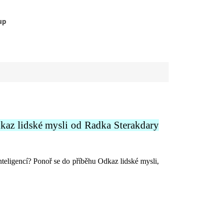
up
az lidské mysli od Radka Sterakdary
eligencí? Ponoř se do příběhu Odkaz lidské mysli,