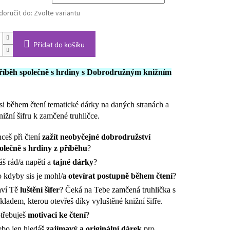
oručit do:
Zvolte variantu
Přidat do košíku
příběh společně s hrdiny s Dobrodružným knižním
 si během čtení tematické dárky na daných stranách a
nižní šifru k zamčené truhličce.
ceš při čtení
zažít neobyčejné dobrodružství
olečně s hrdiny z příběhu
?
š rád/a napětí a
tajné dárky
?
 kdyby sis je mohl/a
otevírat postupně během čtení
?
ví Tě
luštění šifer
? Čeká na Tebe zamčená truhlička s
kladem, kterou otevřeš díky vyluštěné knižní šifře.
třebuješ
motivaci ke čtení
?
bo jen hledáš
zajímavý a originální dárek
pro