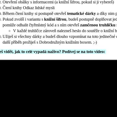
Otevření obálky s informacemi (a knižní šifrou, pokud si ji vybereš)
Čtení knihy Odkaz lidské mysli
Během čtení knihy si postupně otevřeš
tematické dárky
a díky nim p
Pokud zvolíš i variantu s
knižní šifrou
, budeš postupně doplňovat je
pomůže odhalit čtyřmístný kód a s ním otevřeš
zamčenou truhličku
V každé truhličce zároveň nalezneš heslo do soutěže o knižní 
Užiješ si všechny dárky a budeš dlouho vzpomínat na toto jedinečné d
další příběh prožiješ s Dobrodružným knižním boxem. ;-)
š vidět, jak to celé vypadá naživo? Podívej se na toto video: