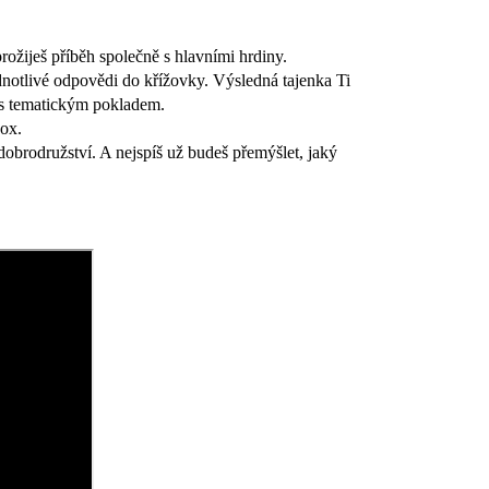
rožiješ příběh společně s hlavními hrdiny.
dnotlivé odpovědi do křížovky. Výsledná tajenka Ti
s tematickým pokladem.
box.
obrodružství. A nejspíš už budeš přemýšlet, jaký