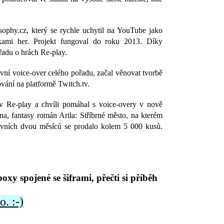
phy.cz, který se rychle uchytil na YouTube jako
kami her. Projekt fungoval do roku 2013. Díky
řadu o hrách Re-play.
avní voice-over celého pořadu, začal věnovat tvorbě
vání na platformě Twitch.tv.
 Re-play a chvíli pomáhal s voice-overy v nově
, fantasy román Arila: Stříbrné město, na kterém
rvních dvou měsíců se prodalo kolem 5 000 kusů.
xy spojené se šiframi, přečti si příběh
. :-)