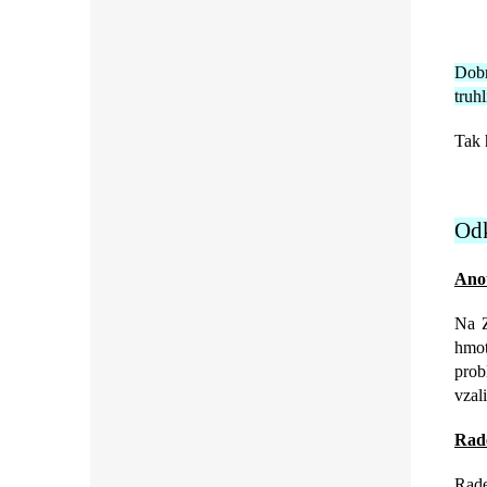
Dobr
truh
Tak 
Odk
Ano
Na Z
hmot
prob
vzal
Rad
Rade