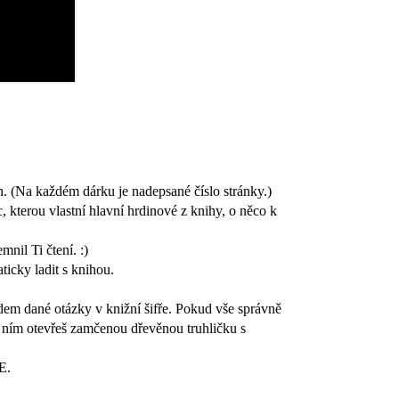
. (
Na každém dárku je nadepsané číslo stránky.)
, kterou vlastní hlavní hrdinové z knihy, o něco k
nil Ti čtení. :)
ticky ladit s knihou.
em dané otázky v knižní šifře. Pokud vše správně
s ním otevřeš zamčenou dřevěnou truhličku s
E.