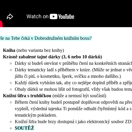
še na Tebe čeká v Dobrodružném knižním boxu?
Kniha
(nebo varianta bez knihy)
Krásně zabalené tajné dárky (3, 6 nebo 10 dárků)
Dárky si budeš otevírat v průběhu čtení na konkrétních stranách
Dárky tematicky ladí s příběhem v knize.
(Může se jednat o věc
jídlu či pití, o kosmetiku, šperk, svíčku a mnoho dalšího.)
Každý dárek vybírám tak, aby co nejlépe doplnil příběh a zpříjem
Obaly dárků se mohou lišit od fotografií, vždy však budou tema
Knižní šifra s truhličkou
(může a nemusí být součástí)
Během čtení knihy budeš postupně doplňovat odpovědi na před
vyplníš, výsledná tajenka Ti pomůže odhalit čtyřmístný kód a 
tematickým pokladem.
Knižní šifra bude brzy dostupná i jako elektronický soubor ZD
SOUTĚŽ