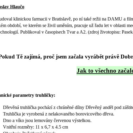
slav Hlaučo
udoval klinickou farmacii v Bratislavě, po ní také režii na DAMU a fil
kém období, ve kterém se živil uměním, pracuje už řadu let v oblasti
echnologií. Publikoval v časopisech Tvar a A2. (zdroj životopisu: Pasek
Pokud Tě zajímá, proč jsem začala vyrábět právě Dobro
Jak to všechno začalo
nické parametry truhličky:
Dřevěná truhlička pochází z chráněné dílny Dřevěný anděl pod záštit
Truhlička je vyrobená z nelakovaného borovicového dřeva.
Dno a víko jsou lemovány červenou výstelkou.
Vnitřní rozměry: 11 x 6,7 x 4.5 cm