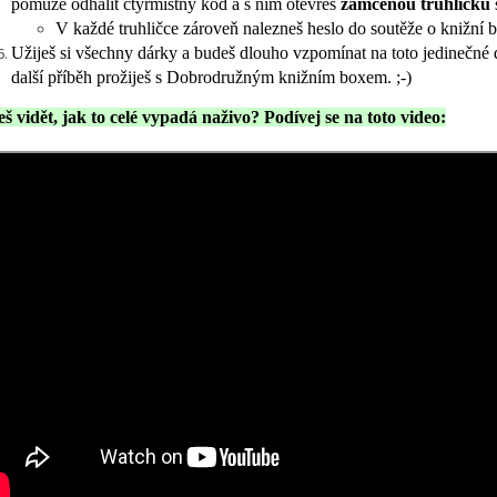
pomůže odhalit čtyřmístný kód a s ním otevřeš
zamčenou truhličku
V každé truhličce zároveň nalezneš heslo do soutěže o knižní 
Užiješ si všechny dárky a budeš dlouho vzpomínat na toto jedinečné d
další příběh prožiješ s Dobrodružným knižním boxem. ;-)
š vidět, jak to celé vypadá naživo? Podívej se na toto video: