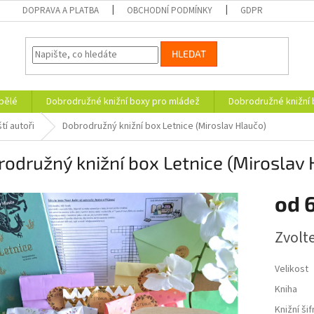
DOPRAVA A PLATBA
OBCHODNÍ PODMÍNKY
GDPR
HLEDAT
pělé
Dobrodružné knižní boxy pro mládež
Dobrodružné knižní 
tí autoři
Dobrodružný knižní box Letnice (Miroslav Hlaučo)
odružný knižní box Letnice (Miroslav 
od
Měrná
Zvolt
cena:
Velikost
Kniha
Knižní šif