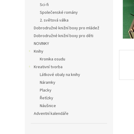
n
Sci-fi
e
Společenské romány
l
2. světová válka
Dobrodružné knižní boxy pro mládež
Dobrodružné knižní boxy pro děti
NOVINKY
Knihy
Kronika osudu
Kreativní tvorba
Látkové obaly na knihy
Náramky
Placky
Řetízky
Náušnice
Adventní kalendáře