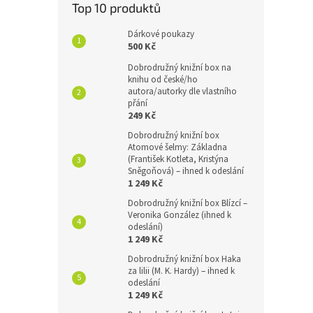
Top 10 produktů
Dárkové poukazy
500 Kč
Dobrodružný knižní box na
knihu od české/ho
autora/autorky dle vlastního
přání
249 Kč
Dobrodružný knižní box
Atomové šelmy: Základna
(František Kotleta, Kristýna
Sněgoňová) – ihned k odeslání
1 249 Kč
Dobrodružný knižní box Blízcí –
Veronika González (ihned k
odeslání)
1 249 Kč
Dobrodružný knižní box Haka
za lilii (M. K. Hardy) – ihned k
odeslání
1 249 Kč