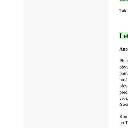
Tak 
Le
Ano
Přej
obyv
poma
rodá
přev
před
věci
šťas
Romá
po T