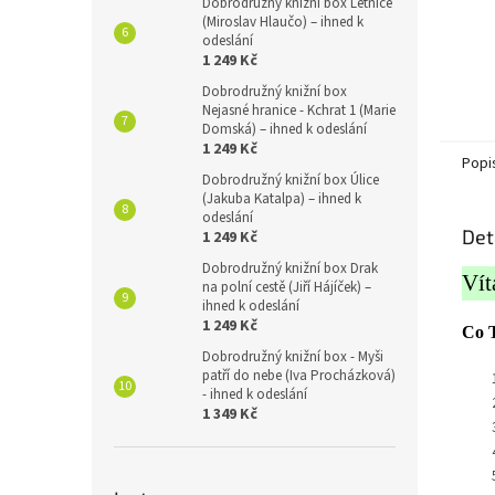
Dobrodružný knižní box Letnice
(Miroslav Hlaučo) – ihned k
odeslání
1 249 Kč
Dobrodružný knižní box
Nejasné hranice - Kchrat 1 (Marie
Domská) – ihned k odeslání
1 249 Kč
Popi
Dobrodružný knižní box Úlice
(Jakuba Katalpa) – ihned k
odeslání
Det
1 249 Kč
Dobrodružný knižní box Drak
Vít
na polní cestě (Jiří Hájíček) –
ihned k odeslání
1 249 Kč
Co T
Dobrodružný knižní box - Myši
patří do nebe (Iva Procházková)
- ihned k odeslání
1 349 Kč