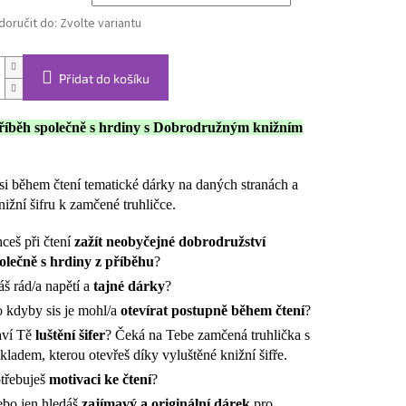
oručit do:
Zvolte variantu
Přidat do košíku
příběh společně s hrdiny s Dobrodružným knižním
 si během čtení tematické dárky na daných stranách a
nižní šifru k zamčené truhličce.
ceš při čtení
zažít neobyčejné dobrodružství
olečně s hrdiny z příběhu
?
š rád/a napětí a
tajné dárky
?
 kdyby sis je mohl/a
otevírat postupně během čtení
?
ví Tě
luštění šifer
? Čeká na Tebe zamčená truhlička s
kladem, kterou otevřeš díky vyluštěné knižní šifře.
třebuješ
motivaci ke čtení
?
bo jen hledáš
zajímavý a originální dárek
pro