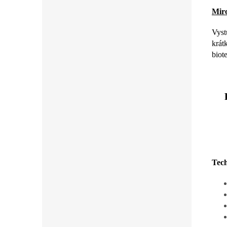
Miro
Vyst
krát
biot
Tech