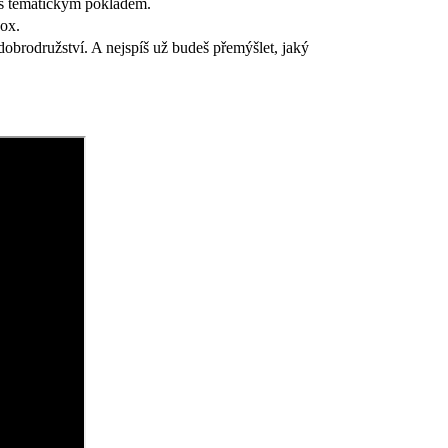
s tematickým pokladem.
box.
obrodružství. A nejspíš už budeš přemýšlet, jaký