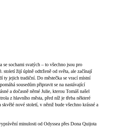
a se sochami svatých – to všechno jsou pro
toletí žijí úplně odtrženě od světa, ale začínají
í ty jejich tradiční. Do městečka se vrací místní
omáhá sousedům připravit se na nastávající
ásné a dočasně němé Julie, kterou Tomáš našel
rola z hlavního města, před níž je třeba některé
na skvělé nové století, v němž bude všechno krásné a
vyprávění minulosti od Odyssea přes Dona Quijota