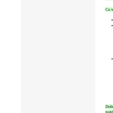
Co v
Dobr
truh