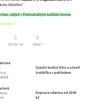
koho blízkého?
echno zažiješ s Dobrodružným knižním boxem.
informace
ZEPTAT SE
SDÍLET
atické
Vylušti knižní šifru a otevři
í
truhličku s pokladem
ch si
 dárků.
autorů
Doprava zdarma od 2500
 boxy
Kč
ých