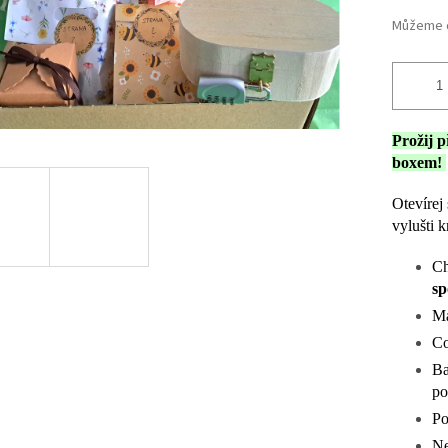
Můžeme d
Prožij 
boxem!
Otevírej
vylušti k
Ch
sp
Má
Co
Ba
po
Po
Ne