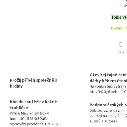
ně
Tohle vš
Detailní 
TISK
Otevírej tajné tem
Prožij příběh společně s
dárky během čten
hrdiny
Na konkrétních straná
otevřeš 3, 6 nebo i 10
Kód do soutěže v každé
Podpora českých 
truhličce
Dobrodružné knižními
Vyhraj Malý knižní box v
vznikají na knihy česk
hodnotě 1549 Kč! Další
autorů a autorek.
slosování proběhne 1. 9. 2026.