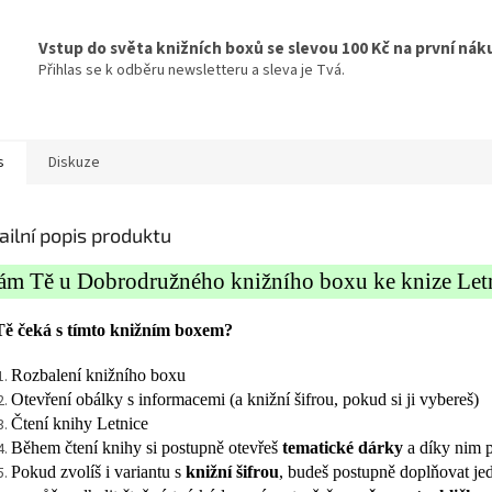
Vstup do světa knižních boxů se slevou 100 Kč na první nák
Přihlas se k odběru newsletteru a sleva je Tvá.
s
Diskuze
ailní popis produktu
ám Tě u Dobrodružného knižního boxu ke knize Letn
ě čeká s tímto knižním boxem?
Rozbalení knižního boxu
Otevření obálky s informacemi (a knižní šifrou, pokud si ji vybereš)
Čtení knihy Letnice
Během čtení knihy si postupně otevřeš
tematické dárky
a díky nim p
Pokud zvolíš i variantu s
knižní šifrou
, budeš postupně doplňovat je