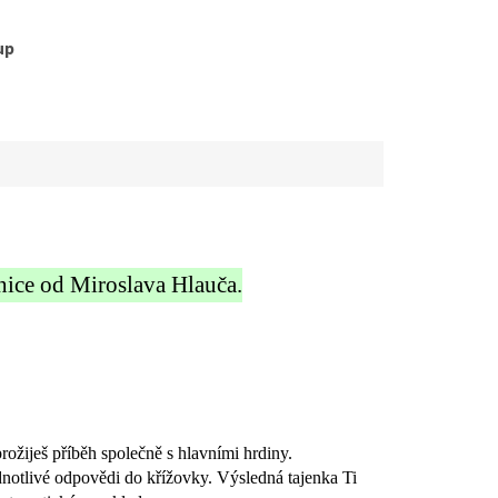
up
ice od Miroslava Hlauča.
rožiješ příběh společně s hlavními hrdiny.
dnotlivé odpovědi do křížovky. Výsledná tajenka Ti