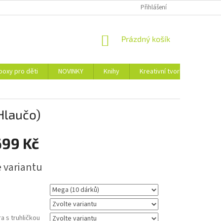
Přihlášení
NÁKUPNÍ
Prázdný košík
KOŠÍK
boxy pro děti
NOVINKY
Knihy
Kreativní tvorba
Adve
Hlaučo)
699 Kč
e variantu
ra s truhličkou