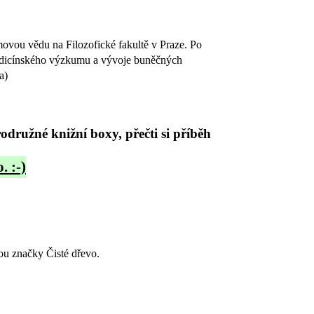
movou vědu na Filozofické fakultě v Praze. Po
 medicínského výzkumu a vývoje buněčných
a)
družné knižní boxy, přečti si příběh
. :-)
ou značky Čisté dřevo.