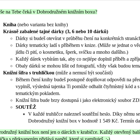
še na Tebe čeká v Dobrodružném knižním boxu?
Kniha
(nebo varianta bez knihy)
Krásně zabalené tajné dárky (3, 6 nebo 10 dárků)
Dárky si budeš otevírat v průběhu čtení na konkrétních stranách
Dárky tematicky ladí s příběhem v knize.
(Může se jednat o věc
jídlu či pití, o kosmetiku, šperk, svíčku a mnoho dalšího.)
Každý dárek vybírám tak, aby co nejlépe doplnil příběh a zpříjem
Obaly dárků se mohou lišit od fotografií, vždy však budou tema
Knižní šifra s truhličkou
(může a nemusí být součástí)
Během čtení knihy budeš postupně doplňovat odpovědi na před
vyplníš, výsledná tajenka Ti pomůže odhalit čtyřmístný kód a 
tematickým pokladem.
Knižní šifra bude brzy dostupná i jako elektronický soubor ZD
SOUTĚŽ
V každé truhličce nalezneš soutěžní heslo. Díky němu se
Dobrodružný knižní box v hodnotě 1 549 Kč. Termín da
odružný knižní box není jen o dárcích v krabičce. Každý otevřený bal
lička s překvapením přidává napětí, které si zamiluješ. :-)