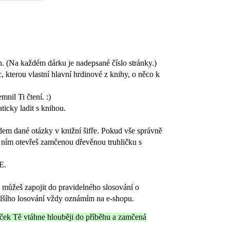
. (
Na každém dárku je nadepsané číslo stránky.)
, kterou vlastní hlavní hrdinové z knihy, o něco k
nil Ti čtení. :)
ticky ladit s knihou.
em dané otázky v knižní šifře. Pokud vše správně
s ním otevřeš zamčenou dřevěnou truhličku s
E.
 můžeš zapojit do pravidelného slosování o
lšího losování vždy oznámím na e-shopu.
íček Tě vtáhne hlouběji do příběhu a zamčená