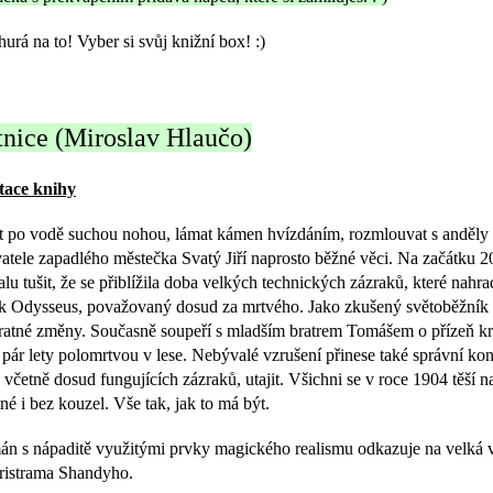
hurá na to! Vyber si svůj knižní box! :)
tnice (Miroslav Hlaučo)
tace knihy
ít po vodě suchou nohou, lámat kámen hvízdáním, rozmlouvat s anděly 
atele zapadlého městečka Svatý Jiří naprosto běžné věci. Na začátku 20. s
lu tušit, že se přiblížila doba velkých technických zázraků, které nahrad
k Odysseus, považovaný dosud za mrtvého. Jako zkušený světoběžník p
ratné změny. Současně soupeří s mladším bratrem Tomášem o přízeň kr
 pár lety polomrtvou v lese. Nebývalé vzrušení přinese také správní kont
, včetně dosud fungujících zázraků, utajit. Všichni se v roce 1904 těší 
tné i bez kouzel. Vše tak, jak to má být.
n s nápaditě využitými prvky magického realismu odkazuje na velká 
ristrama Shandyho.