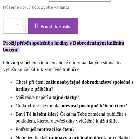
Můžeme doručit do:
Zvolte variantu
Přidat do košíku
Prožij příběh společně s hrdiny s Dobrodružným knižním
boxem!
Otevírej si během čtení tematické dárky na daných stranách a
vylušti knižní šifru k zamčené truhličce.
Chceš při čtení
zažít neobyčejné dobrodružství společně s
hrdiny z příběhu
?
Máš rád/a napětí a
tajné dárky
?
Co kdyby sis je mohl/a
otevírat postupně během čtení
?
Baví Tě
luštění šifer
? Čeká na Tebe zamčená truhlička s
pokladem, kterou otevřeš díky vyluštěné knižní šifře.
Potřebuješ
motivaci ke čtení
?
Nebo jen hledáš
zajímavý a originální dárek
pro někoho