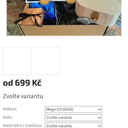
od
699 Kč
Měrná
Zvolte variantu
cena:
Velikost
Kniha
Knižní šifra s truhličkou