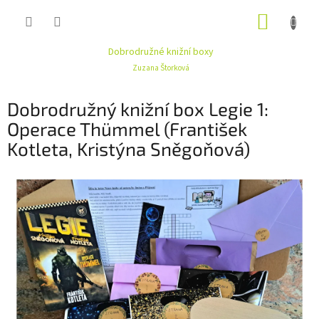
Přejít
NÁKUP
na
obsah
KOŠÍK
Dobrodružné knižní boxy
Zuzana Štorková
Dobrodružný knižní box Legie 1:
Operace Thümmel (František
Kotleta, Kristýna Sněgoňová)