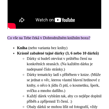
Co vše na Tebe čeká v Dobrodružném knižním boxu?
Kniha
(nebo varianta bez knihy)
Krásně zabalené tajné dárky (3, 6 nebo 10 dárků)
Dárky si budeš otevírat v průběhu čtení na
konkrétních stranách. (
Na každém dárku je
nadepsané číslo stránky.)
Dárky tematicky ladí s příběhem v knize.
(Může
se jednat o věc, kterou vlastní hlavní hrdinové z
knihy, o něco k jídlu či pití, o kosmetiku, šperk,
svíčku a mnoho dalšího.)
Každý dárek vybírám tak, aby co nejlépe doplnil
příběh a zpříjemnil Ti čtení. :)
Obaly dárků se mohou lišit od fotografií, vždy