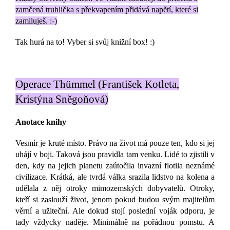
zamčená truhlička s překvapením přidává napětí, které si
zamiluješ. :-)
Tak hurá na to! Vyber si svůj knižní box! :)
Operace Thümmel (František Kotleta,
Kristýna Sněgoňová)
Anotace knihy
Vesmír je kruté místo. Právo na život má pouze ten, kdo si jej
uhájí v boji. Taková jsou pravidla tam venku. Lidé to zjistili v
den, kdy na jejich planetu zaútočila invazní flotila neznámé
civilizace. Krátká, ale tvrdá válka srazila lidstvo na kolena a
udělala z něj otroky mimozemských dobyvatelů. Otroky,
kteří si zaslouží život, jenom pokud budou svým majitelům
věrní a užiteční. Ale dokud stojí poslední voják odporu, je
tady vždycky naděje. Minimálně na pořádnou pomstu. A