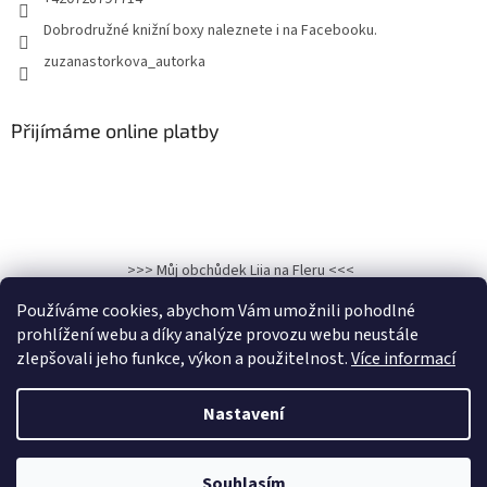
Dobrodružné knižní boxy naleznete i na Facebooku.
zuzanastorkova_autorka
Přijímáme online platby
>>> Můj obchůdek Liia na Fleru <<<
>>>Kronika osudu: Hadí královna na Facebooku<<<
Používáme cookies, abychom Vám umožnili pohodlné
prohlížení webu a díky analýze provozu webu neustále
zlepšovali jeho funkce, výkon a použitelnost.
Více informací
Vytvořil Shoptet
Nastavení
Copyright 2026
Dobrodružné knižní boxy
. Všechna práva
Souhlasím
vyhrazena.