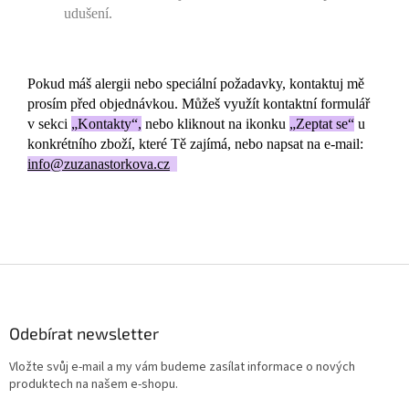
udušení.
Pokud máš alergii nebo speciální požadavky, kontaktuj mě
prosím před objednávkou. Můžeš využít kontaktní formulář
v sekci
„Kontakty“,
nebo kliknout na ikonku
„Zeptat se“
u
konkrétního zboží, které Tě zajímá, nebo napsat na
e-mail:
info@zuzanastorkova.cz
Z
á
p
a
Odebírat newsletter
t
Vložte svůj e-mail a my vám budeme zasílat informace o nových
í
produktech na našem e-shopu.