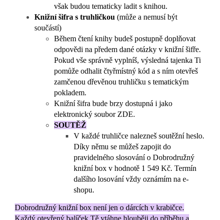
však budou tematicky ladit s knihou.
Knižní šifra s truhličkou
(může a nemusí být
součástí)
Během čtení knihy budeš postupně doplňovat
odpovědi na předem dané otázky v knižní šifře.
Pokud vše správně vyplníš, výsledná tajenka Ti
pomůže odhalit čtyřmístný kód a s ním otevřeš
zamčenou dřevěnou truhličku s tematickým
pokladem.
Knižní šifra bude brzy dostupná i jako
elektronický soubor ZDE.
SOUTĚŽ
V každé truhličce nalezneš soutěžní heslo.
Díky němu se můžeš zapojit do
pravidelného slosování o Dobrodružný
knižní box v hodnotě 1 549 Kč. Termín
dalšího losování vždy oznámím na e-
shopu.
Dobrodružný knižní box není jen o dárcích v krabičce.
Každý otevřený balíček Tě vtáhne hlouběji do příběhu a