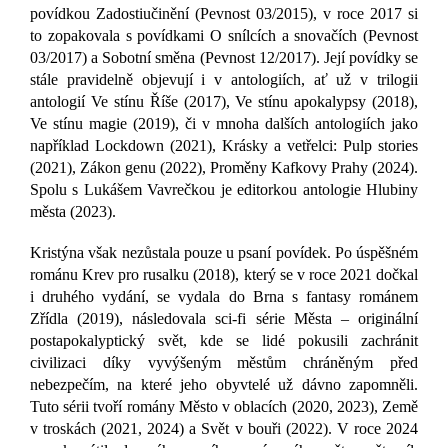
povídkou Zadostiučinění (Pevnost 03/2015), v roce 2017 si
to zopakovala s povídkami O snílcích a snovačích (Pevnost
03/2017) a Sobotní směna (Pevnost 12/2017). Její povídky se
stále pravidelně objevují i v antologiích, ať už v trilogii
antologií Ve stínu Říše (2017), Ve stínu apokalypsy (2018),
Ve stínu magie (2019), či v mnoha dalších antologiích jako
například Lockdown (2021), Krásky a vetřelci: Pulp stories
(2021), Zákon genu (2022), Proměny Kafkovy Prahy (2024).
Spolu s Lukášem Vavrečkou je editorkou antologie Hlubiny
města (2023).
Kristýna však nezůstala pouze u psaní povídek. Po úspěšném
románu Krev pro rusalku (2018), který se v roce 2021 dočkal
i druhého vydání, se vydala do Brna s fantasy románem
Zřídla (2019), následovala sci-fi série Města – originální
postapokalyptický svět, kde se lidé pokusili zachránit
civilizaci díky vyvýšeným městům chráněným před
nebezpečím, na které jeho obyvtelé už dávno zapomněli.
Tuto sérii tvoří romány Město v oblacích (2020, 2023), Země
v troskách (2021, 2024) a Svět v bouři (2022). V roce 2024