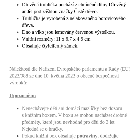
Dřevěná truhlička pochází z chráněné dílny Dřevěný
anděl pod záštitou značky Čisté dřevo.
Truhlička je vyrobená z nelakovaného borovicového
dřeva.
Dno a víko jsou lemovány červenou výstelkou.
Vnitřní rozměry: 11 x 6,7 x 4.5 cm
Obsahuje čtyřciferný zámek.
Náležitosti dle Nařízení Evropského parlamentu a Rady (EU)
2023/988 ze dne 10. května 2023 o obecné bezpečnosti
výrobků:
Upozornění:
Nenechávejte děti ani domácí mazlíčky bez dozoru
s knižním boxem. V boxu se mohou nacházet drobné
předměty, které jsou nevhodné pro děti do 3 let.
Nejedná se o hračky.
Pokud knižní box obsahuje
potraviny
, dodržujte