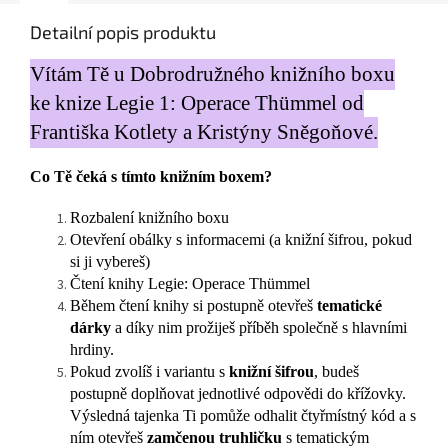
Detailní popis produktu
Vítám Tě u Dobrodružného knižního boxu
ke knize Legie 1: Operace Thümmel od
Františka Kotlety a Kristýny Sněgoňové.
Co Tě čeká s tímto knižním boxem?
Rozbalení knižního boxu
Otevření obálky s informacemi (a knižní šifrou, pokud
si ji vybereš)
Čtení knihy Legie: Operace Thümmel
Během čtení knihy si postupně otevřeš
tematické
dárky
a díky nim prožiješ příběh společně s hlavními
hrdiny.
Pokud zvolíš i variantu s
knižní šifrou
, budeš
postupně doplňovat jednotlivé odpovědi do křížovky.
Výsledná tajenka Ti pomůže odhalit čtyřmístný kód a s
ním otevřeš
zamčenou truhličku
s tematickým