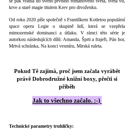
se pak vrátila do svého prvního románového světa, světa víl,
krve a staré magie titulem Krev pro divoženku.
Od roku 2020 píše společně s Františkem Kotletou populární
space operu Legie o skupině lidí, která se vzepřela
mimozemské dominanci a útlaku. V rámci této série je
autorkou následujících dílů: Amanda, Šprti a frajeři, Pán hor,
Mrtvá schránka, Na konci vesmíru, Mirská ruleta.
Pokud Tě zajímá, proč jsem začala vyrábět
právě Dobrodružné knižní boxy, přečti si
příběh
Jak to všechno začalo. :-)
Technické parametry truhličky: