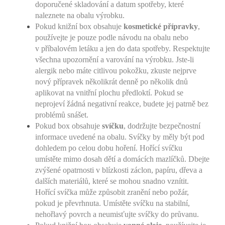
doporučené skladování a datum spotřeby, které
naleznete na obalu výrobku.
Pokud knižní box obsahuje
kosmetické přípravky
,
používejte je pouze podle návodu na obalu nebo
v příbalovém letáku a jen do data spotřeby. Respektujte
všechna upozornění a varování na výrobku. Jste-li
alergik nebo máte citlivou pokožku, zkuste nejprve
nový přípravek několikrát denně po několik dnů
aplikovat na vnitřní plochu předloktí. Pokud se
neprojeví žádná negativní reakce, budete jej patrně bez
problémů snášet.
Pokud box obsahuje
svíčku
, dodržujte bezpečnostní
informace uvedené na obalu. Svíčky by měly být pod
dohledem po celou dobu hoření. Hořící svíčku
umístěte mimo dosah dětí a domácích mazlíčků. Dbejte
zvýšené opatrnosti v blízkosti záclon, papíru, dřeva a
dalších materiálů, které se mohou snadno vznítit.
Hořící svíčka může způsobit zranění nebo požár,
pokud je převrhnuta. Umístěte svíčku na stabilní,
nehořlavý povrch a neumisťujte svíčky do průvanu.