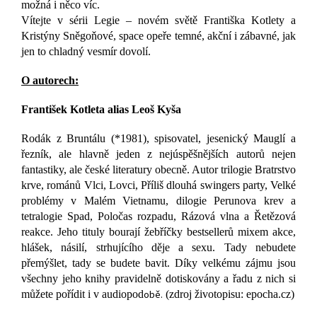
možná i něco víc.
Vítejte v sérii Legie – novém světě Františka Kotlety a
Kristýny Sněgoňové, space opeře temné, akční i zábavné, jak
jen to chladný vesmír dovolí.
O autorech:
František Kotleta alias Leoš Kyša
Rodák z Bruntálu (*1981), spisovatel, jesenický Mauglí a
řezník, ale hlavně jeden z nejúspěšnějších autorů nejen
fantastiky, ale české literatury obecně. Autor trilogie Bratrstvo
krve, románů Vlci, Lovci, Příliš dlouhá swingers party, Velké
problémy v Malém Vietnamu, dilogie Perunova krev a
tetralogie Spad, Poločas rozpadu, Rázová vlna a Řetězová
reakce. Jeho tituly bourají žebříčky bestsellerů mixem akce,
hlášek, násilí, strhujícího děje a sexu. Tady nebudete
přemýšlet, tady se budete bavit. Díky velkému zájmu jsou
všechny jeho knihy pravidelně dotiskovány a řadu z nich si
můžete pořídit i v audiopod
obě.
(zdroj životopisu: epocha.cz)