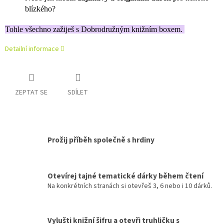
blízkého?
Tohle všechno zažiješ s Dobrodružným knižním boxem.
Detailní informace
ZEPTAT SE
SDÍLET
Prožij příběh společně s hrdiny
Otevírej tajné tematické dárky během čtení
Na konkrétních stranách si otevřeš 3, 6 nebo i 10 dárků.
Vylušti knižní šifru a otevři truhličku s