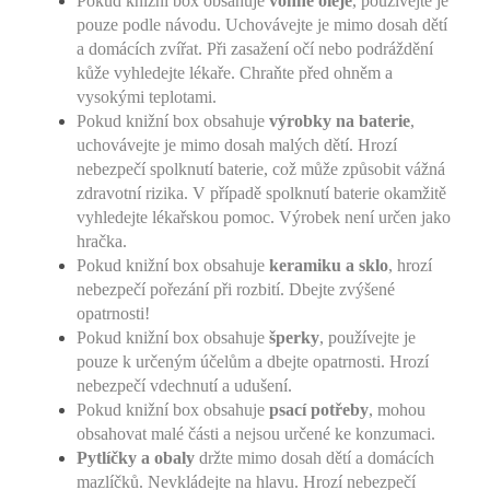
Pokud knižní box obsahuje
vonné oleje
, používejte je
pouze podle návodu. Uchovávejte je mimo dosah dětí
a domácích zvířat. Při zasažení očí nebo podráždění
kůže vyhledejte lékaře. Chraňte před ohněm a
vysokými teplotami.
Pokud knižní box obsahuje
výrobky na baterie
,
uchovávejte je mimo dosah malých dětí. Hrozí
nebezpečí spolknutí baterie, což může způsobit vážná
zdravotní rizika. V případě spolknutí baterie okamžitě
vyhledejte lékařskou pomoc. Výrobek není určen jako
hračka.
Pokud knižní box obsahuje
keramiku a sklo
, hrozí
nebezpečí pořezání při rozbití. Dbejte zvýšené
opatrnosti!
Pokud knižní box obsahuje
šperky
, používejte je
pouze k určeným účelům a dbejte opatrnosti. Hrozí
nebezpečí vdechnutí a udušení.
Pokud knižní box obsahuje
psací potřeby
, mohou
obsahovat malé části a nejsou určené ke konzumaci.
Pytlíčky a obaly
držte mimo dosah dětí a domácích
mazlíčků. Nevkládejte na hlavu. Hrozí nebezpečí