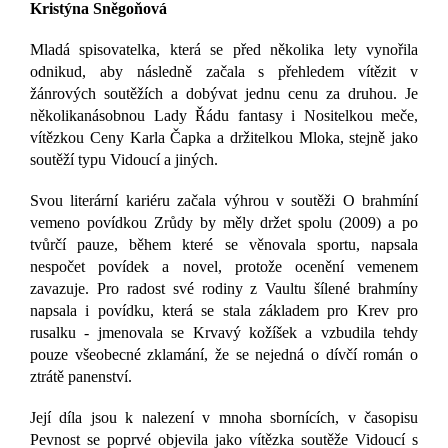
Kristýna Sněgoňová
Mladá spisovatelka, která se před několika lety vynořila
odnikud, aby následně začala s přehledem vítězit v
žánrových soutěžích a dobývat jednu cenu za druhou. Je
několikanásobnou Lady Řádu fantasy i Nositelkou meče,
vítězkou Ceny Karla Čapka a držitelkou Mloka, stejně jako
soutěží typu Vidoucí a jiných.
Svou literární kariéru začala výhrou v soutěži O brahmíní
vemeno povídkou Zrůdy by měly držet spolu (2009) a po
tvůrčí pauze, během které se věnovala sportu, napsala
nespočet povídek a novel, protože ocenění vemenem
zavazuje. Pro radost své rodiny z Vaultu šílené brahmíny
napsala i povídku, která se stala základem pro Krev pro
rusalku - jmenovala se Krvavý kožíšek a vzbudila tehdy
pouze všeobecné zklamání, že se nejedná o dívčí román o
ztrátě panenství.
Její díla jsou k nalezení v mnoha sbornících, v časopisu
Pevnost se poprvé objevila jako vítězka soutěže Vidoucí s