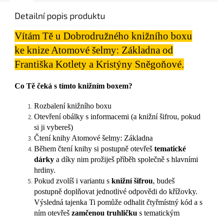
Detailní popis produktu
Vítám Tě u Dobrodružného knižního boxu
ke knize Atomové šelmy: Základna od
Františka Kotlety a Kristýny Sněgoňové.
Co Tě čeká s tímto knižním boxem?
Rozbalení knižního boxu
Otevření obálky s informacemi (a knižní šifrou, pokud
si ji vybereš)
Čtení knihy Atomové šelmy: Základna
Během čtení knihy si postupně otevřeš
tematické
dárky
a díky nim prožiješ příběh společně s hlavními
hrdiny.
Pokud zvolíš i variantu s
knižní šifrou
, budeš
postupně doplňovat jednotlivé odpovědi do křížovky.
Výsledná tajenka Ti pomůže odhalit čtyřmístný kód a s
ním otevřeš
zamčenou truhličku
s tematickým