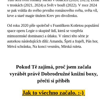
v troskách (2021, 2024) a Svět v bouři (2022). V roce 2024
se pak vrátila do svého prvního románového světa, světa víl,
krve a staré magie titulem Krev pro divoženku.
Od roku 2020 píše společně s Františkem Kotletou populární
space operu Legie o skupině lidí, která se vzepřela
mimozemské dominanci a útlaku. V rámci této série je
autorkou následujících dílů: Amanda, Šprti a frajeři, Pán hor,
Mrtvá schránka, Na konci vesmíru, Mirská ruleta.
Pokud Tě zajímá, proč jsem začala
vyrábět právě Dobrodružné knižní boxy,
přečti si příběh
Jak to všechno začalo. :-)