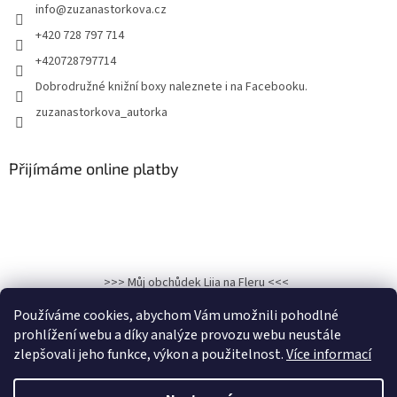
info
@
zuzanastorkova.cz
+420 728 797 714
+420728797714
Dobrodružné knižní boxy naleznete i na Facebooku.
zuzanastorkova_autorka
Přijímáme online platby
>>> Můj obchůdek Liia na Fleru <<<
>>>Kronika osudu: Hadí královna na Facebooku<<<
Používáme cookies, abychom Vám umožnili pohodlné
prohlížení webu a díky analýze provozu webu neustále
zlepšovali jeho funkce, výkon a použitelnost.
Více informací
Vytvořil Shoptet