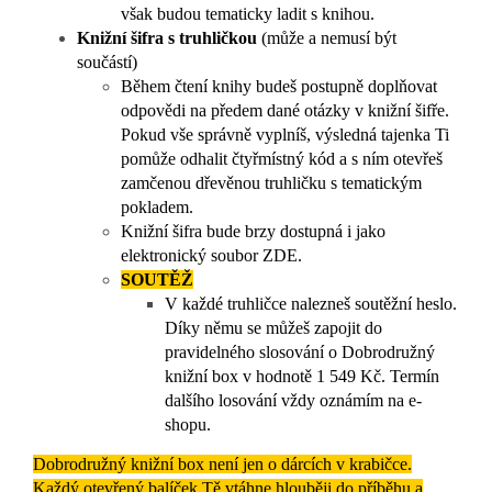
však budou tematicky ladit s knihou.
Knižní šifra s truhličkou
(může a nemusí být
součástí)
Během čtení knihy budeš postupně doplňovat
odpovědi na předem dané otázky v knižní šifře.
Pokud vše správně vyplníš, výsledná tajenka Ti
pomůže odhalit čtyřmístný kód a s ním otevřeš
zamčenou dřevěnou truhličku s tematickým
pokladem.
Knižní šifra bude brzy dostupná i jako
elektronický soubor ZDE.
SOUTĚŽ
V každé truhličce nalezneš soutěžní heslo.
Díky němu se můžeš zapojit do
pravidelného slosování o Dobrodružný
knižní box v hodnotě 1 549 Kč. Termín
dalšího losování vždy oznámím na e-
shopu.
Dobrodružný knižní box není jen o dárcích v krabičce.
Každý otevřený balíček Tě vtáhne hlouběji do příběhu a