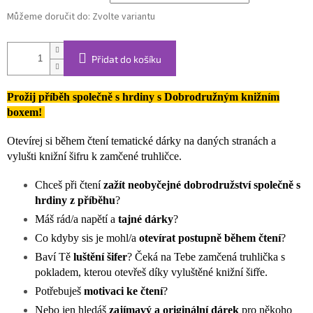
Můžeme doručit do:
Zvolte variantu
Přidat do košíku
Prožij příběh společně s hrdiny s Dobrodružným knižním
boxem!
Otevírej si během čtení tematické dárky na daných stranách a
vylušti knižní šifru k zamčené truhličce.
Chceš při čtení
zažít neobyčejné dobrodružství společně s
hrdiny z příběhu
?
Máš rád/a napětí a
tajné dárky
?
Co kdyby sis je mohl/a
otevírat postupně během čtení
?
Baví Tě
luštění šifer
? Čeká na Tebe zamčená truhlička s
pokladem, kterou otevřeš díky vyluštěné knižní šifře.
Potřebuješ
motivaci ke čtení
?
Nebo jen hledáš
zajímavý a originální dárek
pro někoho