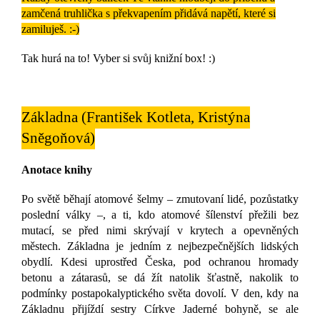
zamčená truhlička s překvapením přidává napětí, které si
zamiluješ. :-)
Tak hurá na to! Vyber si svůj knižní box! :)
Základna
(František Kotleta, Kristýna
Sněgoňová)
Anotace knihy
Po světě běhají atomové šelmy – zmutovaní lidé, pozůstatky
poslední války –, a ti, kdo atomové šílenství přežili bez
mutací, se před nimi skrývají v krytech a opevněných
městech. Základna je jedním z nejbezpečnějších lidských
obydlí. Kdesi uprostřed Česka, pod ochranou hromady
betonu a zátarasů, se dá žít natolik šťastně, nakolik to
podmínky postapokalyptického světa dovolí. V den, kdy na
Základnu přijíždí sestry Církve Jaderné bohyně, se ale