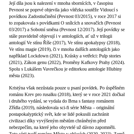
Její díla jsou k nalezení v mnoha sbornících, v časopisu
Pevnost se poprvé objevila jako vítězka soutěže Vidoucí s
povídkou Zadostiučinění (Pevnost 03/2015), v roce 2017 si
to zopakovala s povídkami O snílcích a snovačích (Pevnost
03/2017) a Sobotní směna (Pevnost 12/2017). Její povídky se
stále pravidelně objevují i v antologiích, ať už v trilogii
antologií Ve stínu Říše (2017), Ve stínu apokalypsy (2018),
Ve stínu magie (2019), či v mnoha dalších antologiích jako
například Lockdown (2021), Krásky a vetřelci: Pulp stories
(2021), Zákon genu (2022), Proměny Kafkovy Prahy (2024).
Spolu s Lukášem Vavrečkou je editorkou antologie Hlubiny
města (2023).
Kristýna však nezůstala pouze u psaní povídek. Po úspěšném
románu Krev pro rusalku (2018), který se v roce 2021 dočkal
i druhého vydání, se vydala do Brna s fantasy románem
Zřídla (2019), následovala sci-fi série Města – originální
postapokalyptický svět, kde se lidé pokusili zachránit
civilizaci díky vyvýšeným městům chráněným před
nebezpečím, na které jeho obyvtelé už dávno zapomněli.
Tuto sérii tvoří romány Město v oblacích (2020, 2023), Země