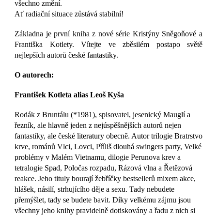
všechno změní.
Ať radiační situace zůstává stabilní!
Základna je první kniha z nové série Kristýny Sněgoňové a
Františka Kotlety. Vítejte ve zběsilém postapo světě
nejlepších autorů české fantastiky.
O autorech:
František Kotleta alias Leoš Kyša
Rodák z Bruntálu (*1981), spisovatel, jesenický Mauglí a
řezník, ale hlavně jeden z nejúspěšnějších autorů nejen
fantastiky, ale české literatury obecně. Autor trilogie Bratrstvo
krve, románů Vlci, Lovci, Příliš dlouhá swingers party, Velké
problémy v Malém Vietnamu, dilogie Perunova krev a
tetralogie Spad, Poločas rozpadu, Rázová vlna a Řetězová
reakce. Jeho tituly bourají žebříčky bestsellerů mixem akce,
hlášek, násilí, strhujícího děje a sexu. Tady nebudete
přemýšlet, tady se budete bavit. Díky velkému zájmu jsou
všechny jeho knihy pravidelně dotiskovány a řadu z nich si