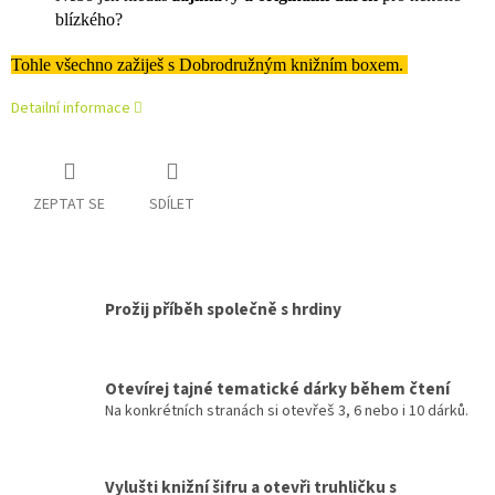
blízkého?
Tohle všechno zažiješ s Dobrodružným knižním boxem.
Detailní informace
ZEPTAT SE
SDÍLET
Prožij příběh společně s hrdiny
Otevírej tajné tematické dárky během čtení
Na konkrétních stranách si otevřeš 3, 6 nebo i 10 dárků.
Vylušti knižní šifru a otevři truhličku s