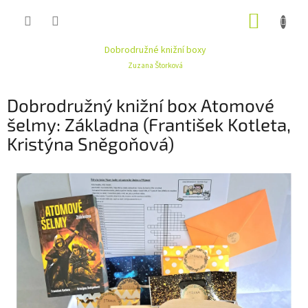
Přejít
NÁKUP
na
obsah
KOŠÍK
Dobrodružné knižní boxy
Zuzana Štorková
Dobrodružný knižní box Atomové
šelmy: Základna (František Kotleta,
Kristýna Sněgoňová)