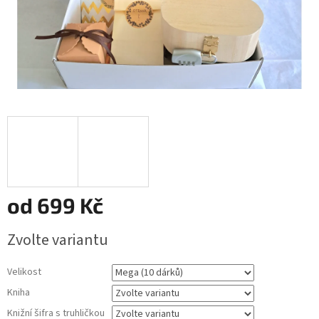
od
699 Kč
Měrná
Zvolte variantu
cena:
Velikost
Kniha
Knižní šifra s truhličkou