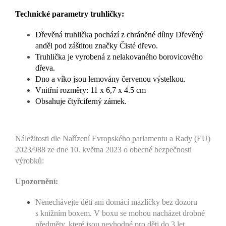
Technické parametry truhličky:
Dřevěná truhlička pochází z chráněné dílny Dřevěný
anděl pod záštitou značky Čisté dřevo.
Truhlička je vyrobená z nelakovaného borovicového
dřeva.
Dno a víko jsou lemovány červenou výstelkou.
Vnitřní rozměry: 11 x 6,7 x 4.5 cm
Obsahuje čtyřciferný zámek.
Náležitosti dle Nařízení Evropského parlamentu a Rady (EU)
2023/988 ze dne 10. května 2023 o obecné bezpečnosti
výrobků:
Upozornění:
Nenechávejte děti ani domácí mazlíčky bez dozoru
s knižním boxem. V boxu se mohou nacházet drobné
předměty, které jsou nevhodné pro děti do 3 let.