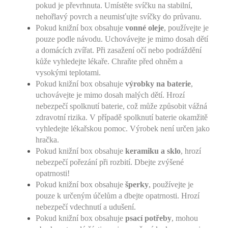
pokud je převrhnuta. Umístěte svíčku na stabilní,
nehořlavý povrch a neumisťujte svíčky do průvanu.
Pokud knižní box obsahuje
vonné oleje
, používejte je
pouze podle návodu. Uchovávejte je mimo dosah dětí
a domácích zvířat. Při zasažení očí nebo podráždění
kůže vyhledejte lékaře. Chraňte před ohněm a
vysokými teplotami.
Pokud knižní box obsahuje
výrobky na baterie
,
uchovávejte je mimo dosah malých dětí. Hrozí
nebezpečí spolknutí baterie, což může způsobit vážná
zdravotní rizika. V případě spolknutí baterie okamžitě
vyhledejte lékařskou pomoc. Výrobek není určen jako
hračka.
Pokud knižní box obsahuje
keramiku a sklo
, hrozí
nebezpečí pořezání při rozbití. Dbejte zvýšené
opatrnosti!
Pokud knižní box obsahuje
šperky
, používejte je
pouze k určeným účelům a dbejte opatrnosti. Hrozí
nebezpečí vdechnutí a udušení.
Pokud knižní box obsahuje
psací potřeby
, mohou