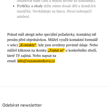
obsahovat malé části a nejsou určené ke konzumaci.
Pytlíčky a obaly
držte mimo dosah dětí a domácích
mazlíčků. Nevkládejte na hlavu. Hrozí nebezpečí
udušení.
Pokud máš alergii nebo speciální požadavky, kontaktuj mě
prosím před objednávkou. Můžeš využít kontaktní formulář
v sekci
„Kontakty“
, kde jsou uvedeny povinné údaje. Nebo
můžeš kliknout na ikonku
„Zeptat se“
u konkrétního zboží,
které Tě zajímá. Nebo napsat na
email:
info@zuzanastorkova.cz
Z
á
p
a
Odebírat newsletter