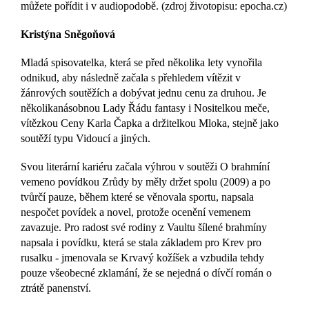
můžete pořídit i v audiopodobě. (zdroj životopisu: epocha.cz)
Kristýna Sněgoňová
Mladá spisovatelka, která se před několika lety vynořila
odnikud, aby následně začala s přehledem vítězit v
žánrových soutěžích a dobývat jednu cenu za druhou. Je
několikanásobnou Lady Řádu fantasy i Nositelkou meče,
vítězkou Ceny Karla Čapka a držitelkou Mloka, stejně jako
soutěží typu Vidoucí a jiných.
Svou literární kariéru začala výhrou v soutěži O brahmíní
vemeno povídkou Zrůdy by měly držet spolu (2009) a po
tvůrčí pauze, během které se věnovala sportu, napsala
nespočet povídek a novel, protože ocenění vemenem
zavazuje. Pro radost své rodiny z Vaultu šílené brahmíny
napsala i povídku, která se stala základem pro Krev pro
rusalku - jmenovala se Krvavý kožíšek a vzbudila tehdy
pouze všeobecné zklamání, že se nejedná o dívčí román o
ztrátě panenství.