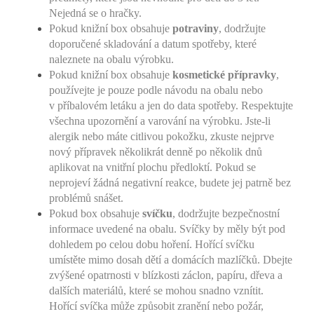
Nejedná se o hračky.
Pokud knižní box obsahuje
potraviny
, dodržujte
doporučené skladování a datum spotřeby, které
naleznete na obalu výrobku.
Pokud knižní box obsahuje
kosmetické přípravky
,
používejte je pouze podle návodu na obalu nebo
v příbalovém letáku a jen do data spotřeby. Respektujte
všechna upozornění a varování na výrobku. Jste-li
alergik nebo máte citlivou pokožku, zkuste nejprve
nový přípravek několikrát denně po několik dnů
aplikovat na vnitřní plochu předloktí. Pokud se
neprojeví žádná negativní reakce, budete jej patrně bez
problémů snášet.
Pokud box obsahuje
svíčku
, dodržujte bezpečnostní
informace uvedené na obalu. Svíčky by měly být pod
dohledem po celou dobu hoření. Hořící svíčku
umístěte mimo dosah dětí a domácích mazlíčků. Dbejte
zvýšené opatrnosti v blízkosti záclon, papíru, dřeva a
dalších materiálů, které se mohou snadno vznítit.
Hořící svíčka může způsobit zranění nebo požár,