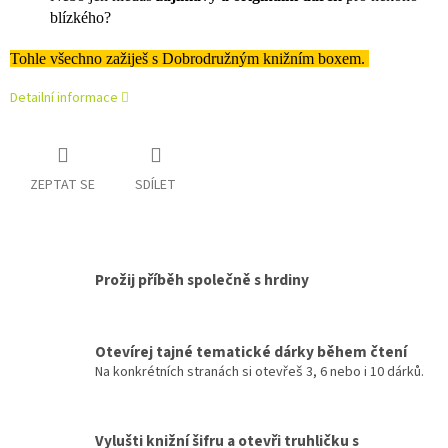
blízkého?
Tohle všechno zažiješ s Dobrodružným knižním boxem.
Detailní informace
ZEPTAT SE
SDÍLET
Prožij příběh společně s hrdiny
Otevírej tajné tematické dárky během čtení
Na konkrétních stranách si otevřeš 3, 6 nebo i 10 dárků.
Vylušti knižní šifru a otevři truhličku s