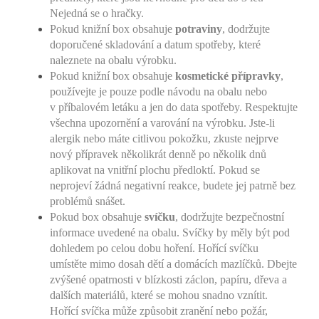
Nejedná se o hračky.
Pokud knižní box obsahuje
potraviny
, dodržujte
doporučené skladování a datum spotřeby, které
naleznete na obalu výrobku.
Pokud knižní box obsahuje
kosmetické přípravky
,
používejte je pouze podle návodu na obalu nebo
v příbalovém letáku a jen do data spotřeby. Respektujte
všechna upozornění a varování na výrobku. Jste-li
alergik nebo máte citlivou pokožku, zkuste nejprve
nový přípravek několikrát denně po několik dnů
aplikovat na vnitřní plochu předloktí. Pokud se
neprojeví žádná negativní reakce, budete jej patrně bez
problémů snášet.
Pokud box obsahuje
svíčku
, dodržujte bezpečnostní
informace uvedené na obalu. Svíčky by měly být pod
dohledem po celou dobu hoření. Hořící svíčku
umístěte mimo dosah dětí a domácích mazlíčků. Dbejte
zvýšené opatrnosti v blízkosti záclon, papíru, dřeva a
dalších materiálů, které se mohou snadno vznítit.
Hořící svíčka může způsobit zranění nebo požár,