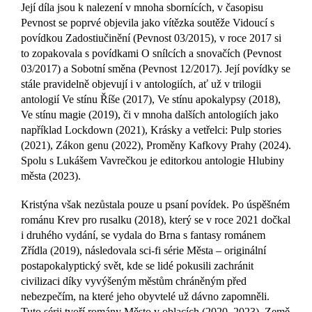
Její díla jsou k nalezení v mnoha sbornících, v časopisu
Pevnost se poprvé objevila jako vítězka soutěže Vidoucí s
povídkou Zadostiučinění (Pevnost 03/2015), v roce 2017 si
to zopakovala s povídkami O snílcích a snovačích (Pevnost
03/2017) a Sobotní směna (Pevnost 12/2017). Její povídky se
stále pravidelně objevují i v antologiích, ať už v trilogii
antologií Ve stínu Říše (2017), Ve stínu apokalypsy (2018),
Ve stínu magie (2019), či v mnoha dalších antologiích jako
například Lockdown (2021), Krásky a vetřelci: Pulp stories
(2021), Zákon genu (2022), Proměny Kafkovy Prahy (2024).
Spolu s Lukášem Vavrečkou je editorkou antologie Hlubiny
města (2023).
Kristýna však nezůstala pouze u psaní povídek. Po úspěšném
románu Krev pro rusalku (2018), který se v roce 2021 dočkal
i druhého vydání, se vydala do Brna s fantasy románem
Zřídla (2019), následovala sci-fi série Města – originální
postapokalyptický svět, kde se lidé pokusili zachránit
civilizaci díky vyvýšeným městům chráněným před
nebezpečím, na které jeho obyvtelé už dávno zapomněli.
Tuto sérii tvoří romány Město v oblacích (2020, 2023), Země