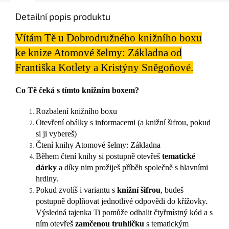
Detailní popis produktu
Vítám Tě u Dobrodružného knižního boxu
ke knize Atomové šelmy: Základna od
Františka Kotlety a Kristýny Sněgoňové.
Co Tě čeká s tímto knižním boxem?
Rozbalení knižního boxu
Otevření obálky s informacemi (a knižní šifrou, pokud
si ji vybereš)
Čtení knihy Atomové šelmy: Základna
Během čtení knihy si postupně otevřeš
tematické
dárky
a díky nim prožiješ příběh společně s hlavními
hrdiny.
Pokud zvolíš i variantu s
knižní šifrou
, budeš
postupně doplňovat jednotlivé odpovědi do křížovky.
Výsledná tajenka Ti pomůže odhalit čtyřmístný kód a s
ním otevřeš
zamčenou truhličku
s tematickým