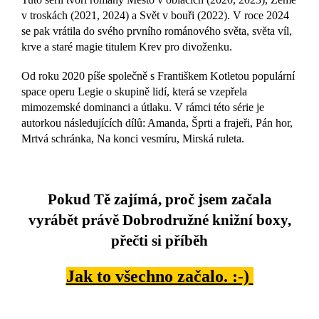
v troskách (2021, 2024) a Svět v bouři (2022). V roce 2024
se pak vrátila do svého prvního románového světa, světa víl,
krve a staré magie titulem Krev pro divoženku.
Od roku 2020 píše společně s Františkem Kotletou populární
space operu Legie o skupině lidí, která se vzepřela
mimozemské dominanci a útlaku. V rámci této série je
autorkou následujících dílů: Amanda, Šprti a frajeři, Pán hor,
Mrtvá schránka, Na konci vesmíru, Mirská ruleta.
Pokud Tě zajímá, proč jsem začala
vyrábět právě Dobrodružné knižní boxy,
přečti si příběh
Jak to všechno začalo. :-)