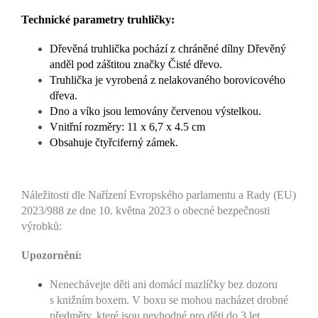
Technické parametry truhličky:
Dřevěná truhlička pochází z chráněné dílny Dřevěný
anděl pod záštitou značky Čisté dřevo.
Truhlička je vyrobená z nelakovaného borovicového
dřeva.
Dno a víko jsou lemovány červenou výstelkou.
Vnitřní rozměry: 11 x 6,7 x 4.5 cm
Obsahuje čtyřciferný zámek.
Náležitosti dle Nařízení Evropského parlamentu a Rady (EU)
2023/988 ze dne 10. května 2023 o obecné bezpečnosti
výrobků:
Upozornění:
Nenechávejte děti ani domácí mazlíčky bez dozoru
s knižním boxem. V boxu se mohou nacházet drobné
předměty, které jsou nevhodné pro děti do 3 let.