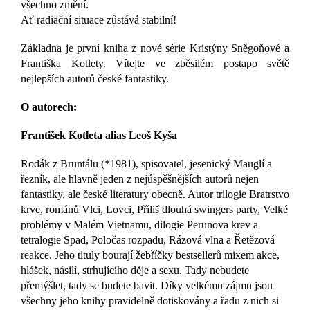
všechno změní.
Ať radiační situace zůstává stabilní!
Základna je první kniha z nové série Kristýny Sněgoňové a
Františka Kotlety. Vítejte ve zběsilém postapo světě
nejlepších autorů české fantastiky.
O autorech:
František Kotleta alias Leoš Kyša
Rodák z Bruntálu (*1981), spisovatel, jesenický Mauglí a
řezník, ale hlavně jeden z nejúspěšnějších autorů nejen
fantastiky, ale české literatury obecně. Autor trilogie Bratrstvo
krve, románů Vlci, Lovci, Příliš dlouhá swingers party, Velké
problémy v Malém Vietnamu, dilogie Perunova krev a
tetralogie Spad, Poločas rozpadu, Rázová vlna a Řetězová
reakce. Jeho tituly bourají žebříčky bestsellerů mixem akce,
hlášek, násilí, strhujícího děje a sexu. Tady nebudete
přemýšlet, tady se budete bavit. Díky velkému zájmu jsou
všechny jeho knihy pravidelně dotiskovány a řadu z nich si