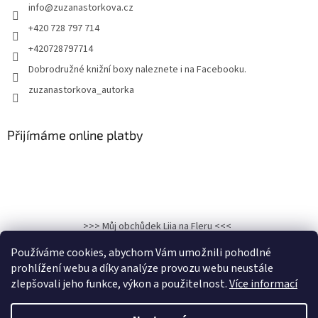
info
@
zuzanastorkova.cz
+420 728 797 714
+420728797714
Dobrodružné knižní boxy naleznete i na Facebooku.
zuzanastorkova_autorka
Přijímáme online platby
>>> Můj obchůdek Liia na Fleru <<<
>>>Kronika osudu: Hadí královna na Facebooku<<<
Používáme cookies, abychom Vám umožnili pohodlné
prohlížení webu a díky analýze provozu webu neustále
zlepšovali jeho funkce, výkon a použitelnost.
Více informací
Vytvořil Shoptet