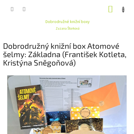
Přejít
NÁKUP
na
obsah
KOŠÍK
Dobrodružné knižní boxy
Zuzana Štorková
Dobrodružný knižní box Atomové
šelmy: Základna (František Kotleta,
Kristýna Sněgoňová)