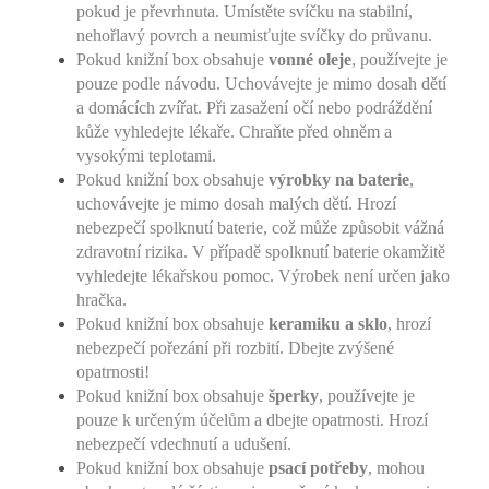
pokud je převrhnuta. Umístěte svíčku na stabilní,
nehořlavý povrch a neumisťujte svíčky do průvanu.
Pokud knižní box obsahuje
vonné oleje
, používejte je
pouze podle návodu. Uchovávejte je mimo dosah dětí
a domácích zvířat. Při zasažení očí nebo podráždění
kůže vyhledejte lékaře. Chraňte před ohněm a
vysokými teplotami.
Pokud knižní box obsahuje
výrobky na baterie
,
uchovávejte je mimo dosah malých dětí. Hrozí
nebezpečí spolknutí baterie, což může způsobit vážná
zdravotní rizika. V případě spolknutí baterie okamžitě
vyhledejte lékařskou pomoc. Výrobek není určen jako
hračka.
Pokud knižní box obsahuje
keramiku a sklo
, hrozí
nebezpečí pořezání při rozbití. Dbejte zvýšené
opatrnosti!
Pokud knižní box obsahuje
šperky
, používejte je
pouze k určeným účelům a dbejte opatrnosti. Hrozí
nebezpečí vdechnutí a udušení.
Pokud knižní box obsahuje
psací potřeby
, mohou