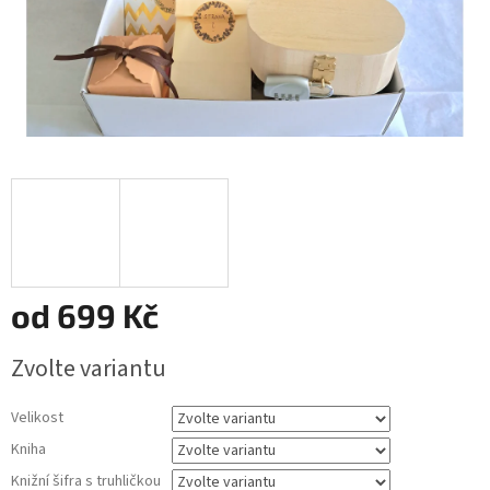
od
699 Kč
Měrná
Zvolte variantu
cena:
Velikost
Kniha
Knižní šifra s truhličkou