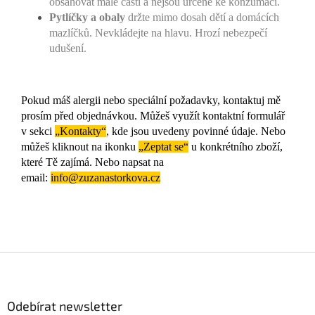
obsahovat malé části a nejsou určené ke konzumaci.
Pytlíčky a obaly
držte mimo dosah dětí a domácích
mazlíčků. Nevkládejte na hlavu. Hrozí nebezpečí
udušení.
Pokud máš alergii nebo speciální požadavky, kontaktuj mě
prosím před objednávkou. Můžeš využít kontaktní formulář
v sekci
„Kontakty“
, kde jsou uvedeny povinné údaje. Nebo
můžeš kliknout na ikonku
„Zeptat se“
u konkrétního zboží,
které Tě zajímá. Nebo napsat na
email:
info@zuzanastorkova.cz
Z
á
p
a
Odebírat newsletter