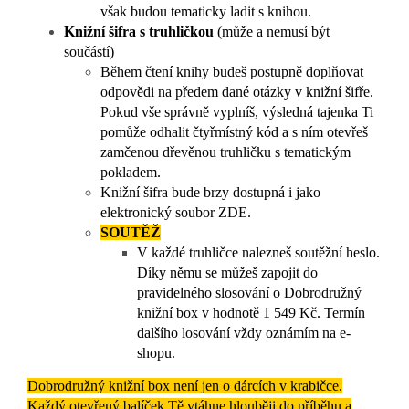
však budou tematicky ladit s knihou.
Knižní šifra s truhličkou
(může a nemusí být
součástí)
Během čtení knihy budeš postupně doplňovat
odpovědi na předem dané otázky v knižní šifře.
Pokud vše správně vyplníš, výsledná tajenka Ti
pomůže odhalit čtyřmístný kód a s ním otevřeš
zamčenou dřevěnou truhličku s tematickým
pokladem.
Knižní šifra bude brzy dostupná i jako
elektronický soubor ZDE.
SOUTĚŽ
V každé truhličce nalezneš soutěžní heslo.
Díky němu se můžeš zapojit do
pravidelného slosování o Dobrodružný
knižní box v hodnotě 1 549 Kč. Termín
dalšího losování vždy oznámím na e-
shopu.
Dobrodružný knižní box není jen o dárcích v krabičce.
Každý otevřený balíček Tě vtáhne hlouběji do příběhu a