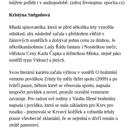
můžete pořídit i v audiopodobě. (zdroj životopisu: epocha.cz)
Kristýna Sněgoňová
Mladá spisovatelka, která se před několika lety vynořila
odnikud, aby následně začala s přehledem vítězit v
žánrových soutěžích a dobývat jednu cenu za druhou. Je
několikanásobnou Lady Řádu fantasy i Nositelkou meče,
vítězkou Ceny Karla Čapka a držitelkou Mloka, stejně jako
soutěží typu Vidoucí a jiných.
Svou literární kariéru začala výhrou v soutěži O brahmíní
vemeno povídkou Zrůdy by měly držet spolu (2009) a po
tvůrčí pauze, během které se věnovala sportu, napsala
nespočet povídek a novel, protože ocenění vemenem
zavazuje. Pro radost své rodiny z Vaultu šílené brahmíny
napsala i povídku, která se stala základem pro Krev pro
rusalku - jmenovala se Krvavý kožíšek a vzbudila tehdy
pouze všeobecné zklamání, že se nejedná o dívčí román o
ztrátě panenství.