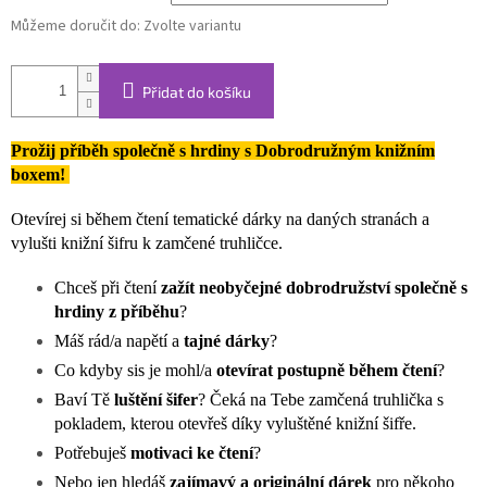
Můžeme doručit do:
Zvolte variantu
Přidat do košíku
Prožij příběh společně s hrdiny s Dobrodružným knižním
boxem!
Otevírej si během čtení tematické dárky na daných stranách a
vylušti knižní šifru k zamčené truhličce.
Chceš při čtení
zažít neobyčejné dobrodružství společně s
hrdiny z příběhu
?
Máš rád/a napětí a
tajné dárky
?
Co kdyby sis je mohl/a
otevírat postupně během čtení
?
Baví Tě
luštění šifer
? Čeká na Tebe zamčená truhlička s
pokladem, kterou otevřeš díky vyluštěné knižní šifře.
Potřebuješ
motivaci ke čtení
?
Nebo jen hledáš
zajímavý a originální dárek
pro někoho